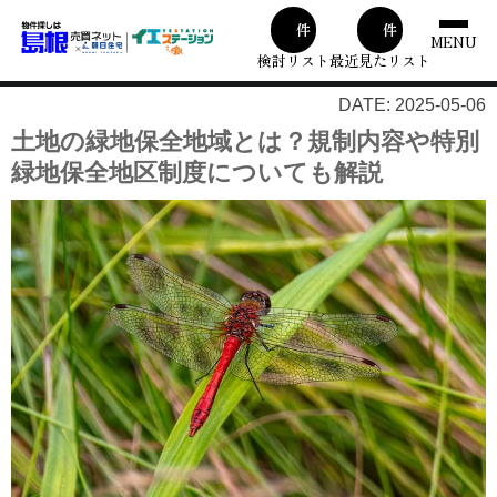
00
00
件
件
MENU
検討リスト
最近見たリスト
DATE: 2025-05-06
土地の緑地保全地域とは？規制内容や特別
緑地保全地区制度についても解説