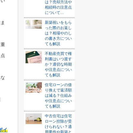
まい
は？売却方法や
相続時の注意点
について...
住ま
新築祝いをもら
った際のお返し
は？相場やのし
の書き方につい
ても解説
を重
不動産売買で権
る点
利書はいつ渡す
か？適切な時期
や注意点につい
ても解説
はな
住宅ローンの借
り換えで返済額
は減る？仕組み
採
や注意点につい
ても解説
。
中古住宅は住宅
ローン控除が受
けられない？適
ポイ
用要件や新築と