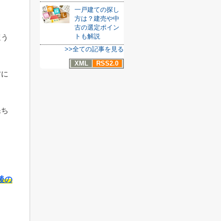
一戸建ての探し
方は？建売や中
。
古の選定ポイン
トも解説
ほう
>>全ての記事を見る
XML
RSS2.0
方に
保ち
ょ
後の