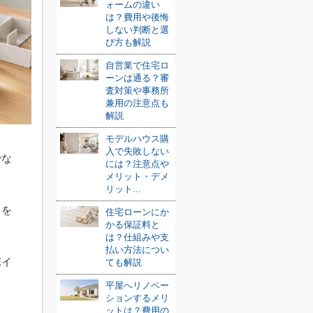
ォームの違い
は？費用や後悔
しない判断と選
び方も解説
自営業で住宅ロ
ーンは通る？審
査対策や事務所
兼用の注意点も
解説
モデルハウス購
入で失敗しない
でな
には？注意点や
メリット・デメ
リット...
りを
住宅ローンにか
かる保証料と
は？仕組みや支
払い方法につい
ポイ
ても解説
平屋へリノベー
ションするメリ
ットは？費用の