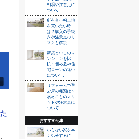
相場や注意点に
ついて...
所有者不明土地
を買いたい時
は？購入の手続
きや注意点のリ
スクも解説
新築と中古のマ
ンションを比
較！価格差や住
宅ローンの違い
について...
リフォームで選
ぶ床の種類は？
素材ごとのメリ
ットや注意点に
ついて...
した
おすすめ記事
いらない家を早
く処分するに