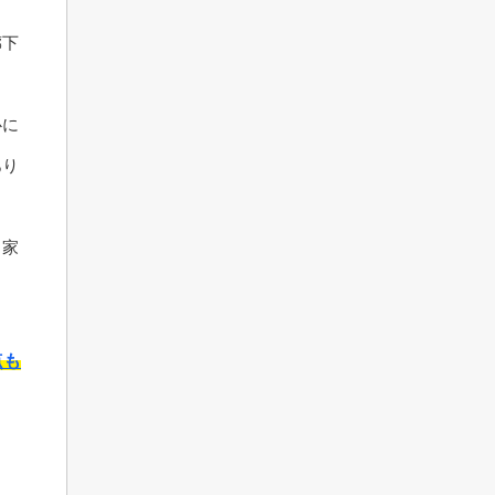
廊下
心に
あり
、家
点も