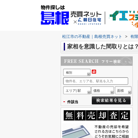
松江市の不動産｜島根売買ネット
>
有
家相を意識した間取りとは
種別
エリア| 駅
価格
面積
-
件該当