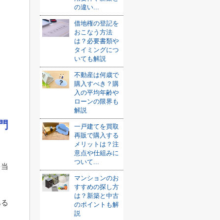
の違い...
借地権の登記を
おこなう方法
は？必要書類や
タイミングにつ
いても解説
不動産は何歳で
購入すべき？購
入の平均年齢や
ローンの限界も
解説
門
一戸建てを買取
再販で購入する
メリットは？注
意点や仕組みに
ついて...
を当
マンションのお
すすめの探し方
は？新築と中古
ある
のポイントも解
説