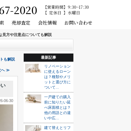
67-2020
営業時間
9:30~17:30
定休日
水曜日
索
売却査定
会社情報
お問い合わせ
な見方や注意点についても解説
最新記事
トも解説
リノベーション
へ ≫
に使えるローン
は？種類やメリ
ットと選び方に
つい
ついて...
一戸建ての購入
26-06-30
前に知りたい延
べ床面積とは？
他の用語との違
いや広...
建て替えとリフ