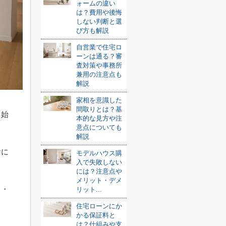
ォームの違い
は？費用や後悔
しない判断と選
び方も解説
自営業で住宅ロ
ーンは通る？審
査対策や事務所
兼用の注意点も
解説
家相を意識した
間取りとは？基
し始
本的な見方や注
意点についても
解説
活に
モデルハウス購
入で失敗しない
には？注意点や
メリット・デメ
ト・
リット...
住宅ローンにか
かる保証料と
は？仕組みや支