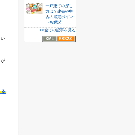
一戸建ての探し
方は？建売や中
ま
古の選定ポイン
トも解説
>>全ての記事を見る
くい
XML
RSS2.0
。
音が
きる