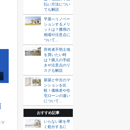
払い方法につい
ても解説
平屋へリノベー
ションするメリ
ットは？費用の
相場や注意点に
ついて...
所有者不明土地
を買いたい時
は？購入の手続
きや注意点のリ
スクも解説
新築と中古のマ
ンションを比
較！価格差や住
宅ローンの違い
について...
類
おすすめ記事
いらない家を早
ペッ
く処分するに