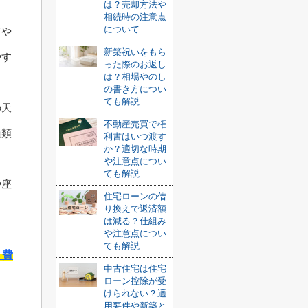
は？売却方法や
相続時の注意点
について...
てや
新築祝いをもら
やす
った際のお返し
は？相場やのし
の書き方につい
ても解説
の天
不動産売買で権
種類
利書はいつ渡す
か？適切な時期
や注意点につい
ても解説
や座
住宅ローンの借
り換えで返済額
は減る？仕組み
や注意点につい
ても解説
？費
中古住宅は住宅
ローン控除が受
けられない？適
用要件や新築と