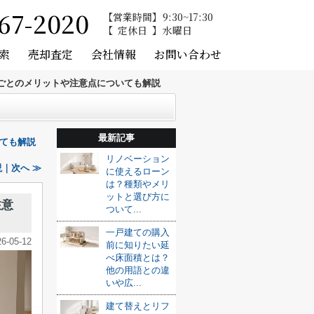
67-2020
営業時間
9:30~17:30
定休日
水曜日
索
売却査定
会社情報
お問い合わせ
ごとのメリットや注意点についても解説
最新記事
ても解説
リノベーション
｜次へ ≫
に使えるローン
は？種類やメリ
ットと選び方に
注意
ついて...
一戸建ての購入
26-05-12
前に知りたい延
べ床面積とは？
他の用語との違
いや広...
建て替えとリフ