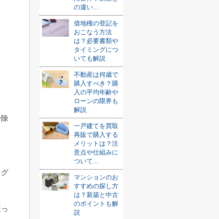
の違い...
借地権の登記を
おこなう方法
は？必要書類や
タイミングにつ
いても解説
不動産は何歳で
購入すべき？購
入の平均年齢や
ローンの限界も
解説
掃除
一戸建てを買取
再販で購入する
ょ
メリットは？注
意点や仕組みに
ついて...
ング
マンションのお
すすめの探し方
は？新築と中古
のポイントも解
座っ
説