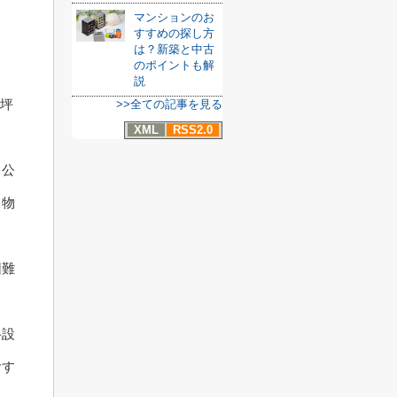
マンションのお
すすめの探し方
、
は？新築と中古
のポイントも解
説
/坪
>>全ての記事を見る
XML
RSS2.0
る公
、物
困難
格設
おす