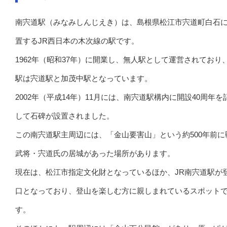
南宍道駅（みなみしんじえき）は、島根県松江市宍道町白石
置するJR西日本の木次線の駅です。
1962年（昭和37年）に開業し、無人駅として運営されており
駅は宍道駅と加茂中駅となっています。
2002年（平成14年）11月には、南宍道駅構内に開設40周年を
して石碑が設置されました。
この南宍道駅主周辺には、「金山要害山」という約500年前に
武将・宍道氏の居城があった場所があります。
現在は、松江市指定文化財となっているほか、JR南宍道駅が
口となっており、登山を楽しむ方に親しまれているスポット
す。