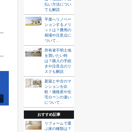
払い方法につい
ても解説
平屋へリノベー
ションするメリ
ットは？費用の
相場や注意点に
ついて...
所有者不明土地
を買いたい時
は？購入の手続
きや注意点のリ
スクも解説
新築と中古のマ
ンションを比
較！価格差や住
宅ローンの違い
について...
おすすめ記事
リフォームで選
ぶ床の種類は？