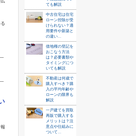
が広
ても解説
中古住宅は住宅
ローン控除が受
いる
けられない？適
用要件や新築と
の違い...
借地権の登記を
おこなう方法
は？必要書類や
タイミングにつ
いても解説
不動産は何歳で
購入すべき？購
入の平均年齢や
ローンの限界も
い
解説
一戸建てを買取
再販で購入する
メリットは？注
情報
意点や仕組みに
ついて...