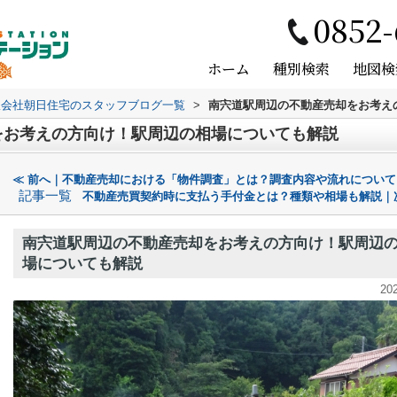
0852-
ホーム
種別検索
地図検
限会社朝日住宅のスタッフブログ一覧
>
南宍道駅周辺の不動産売却をお考え
をお考えの方向け！駅周辺の相場についても解説
≪ 前へ｜不動産売却における「物件調査」とは？調査内容や流れについて
記事一覧
不動産売買契約時に支払う手付金とは？種類や相場も解説｜
南宍道駅周辺の不動産売却をお考えの方向け！駅周辺
場についても解説
20