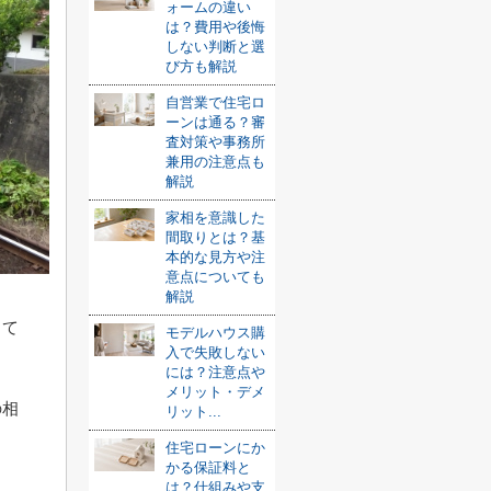
ォームの違い
は？費用や後悔
しない判断と選
び方も解説
自営業で住宅ロ
ーンは通る？審
査対策や事務所
兼用の注意点も
解説
家相を意識した
間取りとは？基
本的な見方や注
意点についても
解説
して
モデルハウス購
入で失敗しない
には？注意点や
メリット・デメ
の相
リット...
住宅ローンにか
かる保証料と
は？仕組みや支
ま