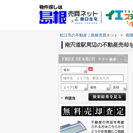
松江市の不動産｜島根売買ネット
>
有
南宍道駅周辺の不動産売却
種別
エリア| 駅
価格
面積
-
件該当