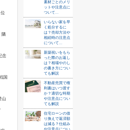
素材ごとのメリ
ットや注意点に
に位
ついて...
いらない家を早
く処分するに
は？売却方法や
、隣
相続時の注意点
について...
新築祝いをもら
記念
った際のお返し
は？相場やのし
の書き方につい
ても解説
戦国
不動産売買で権
利書はいつ渡す
か？適切な時期
登山
や注意点につい
ても解説
で
住宅ローンの借
り換えで返済額
は減る？仕組み
や注意点につい