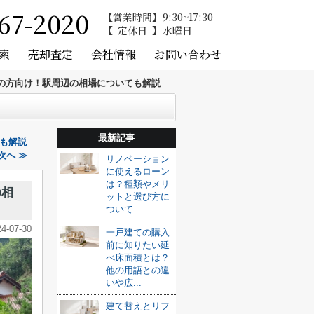
67-2020
営業時間
9:30~17:30
定休日
水曜日
索
売却査定
会社情報
お問い合わせ
の方向け！駅周辺の相場についても解説
最新記事
も解説
次へ ≫
リノベーション
に使えるローン
は？種類やメリ
の相
ットと選び方に
ついて...
24-07-30
一戸建ての購入
前に知りたい延
べ床面積とは？
他の用語との違
いや広...
建て替えとリフ