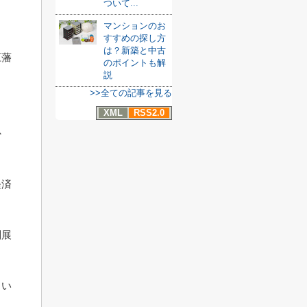
ついて...
マンションのお
すすめの探し方
は？新築と中古
江藩
のポイントも解
説
ま
>>全ての記事を見る
XML
RSS2.0
か
経済
別展
しい