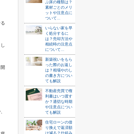
ぶ床の種類は？
素材ごとのメリ
ットや注意点に
ついて...
せる
いらない家を早
く処分するに
は？売却方法や
相続時の注意点
らし
について...
新築祝いをもら
った際のお返し
回開
は？相場やのし
の書き方につい
。
ても解説
リ
不動産売買で権
利書はいつ渡す
か？適切な時期
や注意点につい
や、
ても解説
住宅ローンの借
り換えで返済額
は減る？仕組み
本庭