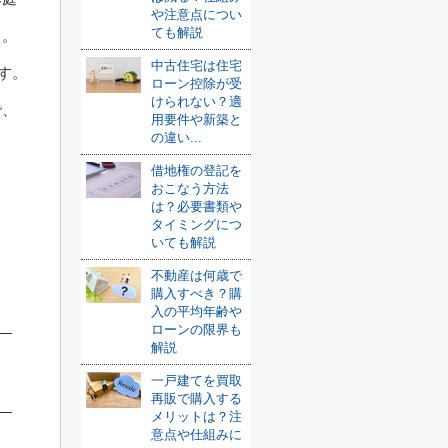
や注意点につい
ても解説
う。
中古住宅は住宅
ます。
ローン控除が受
けられない？適
で、
用要件や新築と
の違い...
借地権の登記を
おこなう方法
は？必要書類や
タイミングにつ
いても解説
不動産は何歳で
購入すべき？購
入の平均年齢や
ローンの限界も
解説
一戸建てを買取
再販で購入する
メリットは？注
意点や仕組みに