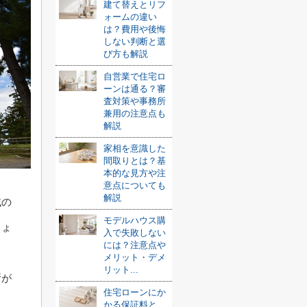
建て替えとリフ
ォームの違い
は？費用や後悔
しない判断と選
び方も解説
自営業で住宅ロ
ーンは通る？審
査対策や事務所
兼用の注意点も
解説
家相を意識した
間取りとは？基
本的な見方や注
意点についても
解説
域の
モデルハウス購
しょ
入で失敗しない
には？注意点や
メリット・デメ
リット...
所が
住宅ローンにか
かる保証料と