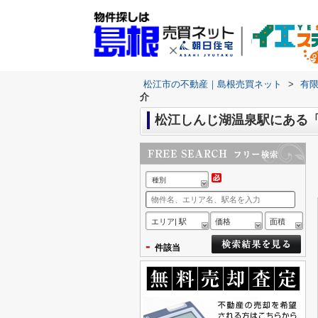
松江市の不動産｜島根売買ネット
>
有
介
松江しんじ湖温泉駅にある
種別
エリア| 駅
価格
面積
-
件該当