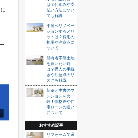
は？仕組みや支
」に
払い方法につい
ても解説
平屋へリノベー
ションするメリ
ットは？費用の
相場や注意点に
ついて...
所有者不明土地
を買いたい時
は？購入の手続
きや注意点のリ
スクも解説
新築と中古のマ
ンションを比
較！価格差や住
宅ローンの違い
について...
おすすめ記事
リフォームで選