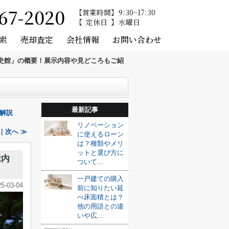
67-2020
営業時間
9:30~17:30
定休日
水曜日
索
売却査定
会社情報
お問い合わせ
史館」の概要！展示内容や見どころもご紹
最新記事
解説
リノベーション
｜次へ ≫
に使えるローン
は？種類やメリ
ットと選び方に
示内
ついて...
一戸建ての購入
25-03-04
前に知りたい延
べ床面積とは？
他の用語との違
いや広...