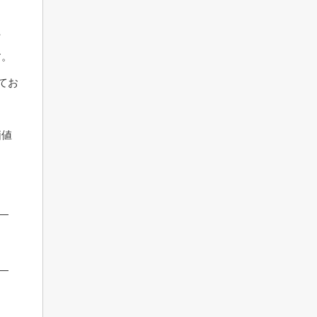
た
す。
てお
価値