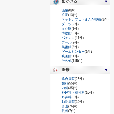
出かける
温泉
(8件)
公園
(13件)
ネットカフェ・まんが喫茶
(3件)
ダーツ
(2件)
文化財
(1件)
博物館
(3件)
パチンコ
(11件)
プール
(2件)
美術館
(3件)
ゲームセンター
(1件)
映画館
(1件)
その他
(115件)
医療
総合病院
(26件)
歯科
(55件)
内科
(35件)
神経科・精神科
(10件)
耳鼻科
(6件)
動物病院
(10件)
介護
(76件)
眼科
(7件)