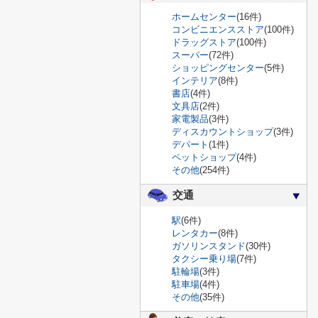
ホームセンター
(16件)
コンビニエンスストア
(100件)
ドラッグストア
(100件)
スーパー
(72件)
ショッピングセンター
(5件)
インテリア
(8件)
書店
(4件)
文具店
(2件)
家電製品
(3件)
ディスカウントショップ
(3件)
デパート
(1件)
ペットショップ
(4件)
その他
(254件)
交通
駅
(6件)
レンタカー
(8件)
ガソリンスタンド
(30件)
タクシー乗り場
(7件)
駐輪場
(3件)
駐車場
(4件)
その他
(35件)