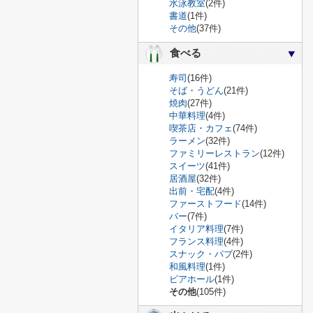
水泳教室
(2件)
書道
(1件)
その他
(37件)
食べる
寿司
(16件)
そば・うどん
(21件)
焼肉
(27件)
中華料理
(4件)
喫茶店・カフェ
(74件)
ラーメン
(32件)
ファミリーレストラン
(12件)
スイーツ
(41件)
居酒屋
(32件)
出前・宅配
(4件)
ファーストフード
(14件)
バー
(7件)
イタリア料理
(7件)
フランス料理
(4件)
スナック・パブ
(2件)
和風料理
(1件)
ビアホール
(1件)
その他
(105件)