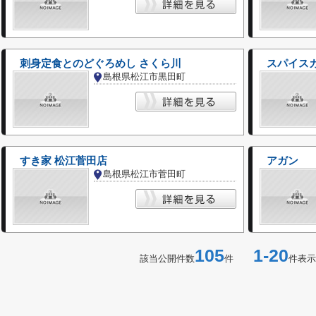
刺身定食とのどぐろめし さくら川
スパイス
島根県松江市黒田町
すき家 松江菅田店
アガン
島根県松江市菅田町
105
1-20
該当公開件数
件
件表示