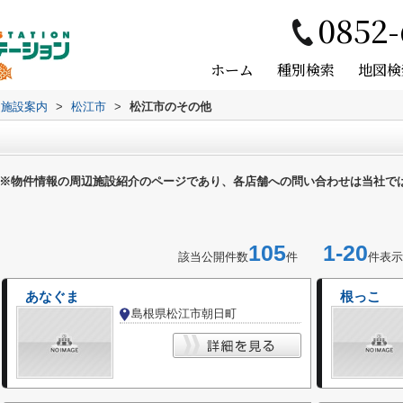
0852-
ホーム
種別検索
地図検
辺施設案内
>
松江市
>
松江市のその他
※物件情報の周辺施設紹介のページであり、各店舗への問い合わせは当社で
105
1-20
該当公開件数
件
件表示
あなぐま
根っこ
島根県松江市朝日町