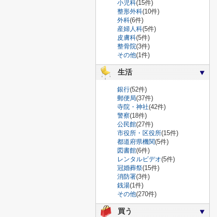
小児科
(15件)
整形外科
(10件)
外科
(6件)
産婦人科
(5件)
皮膚科
(5件)
整骨院
(3件)
その他
(1件)
生活
銀行
(52件)
郵便局
(37件)
寺院・神社
(42件)
警察
(18件)
公民館
(27件)
市役所・区役所
(15件)
都道府県機関
(5件)
図書館
(6件)
レンタルビデオ
(5件)
冠婚葬祭
(15件)
消防署
(3件)
銭湯
(1件)
その他
(270件)
買う