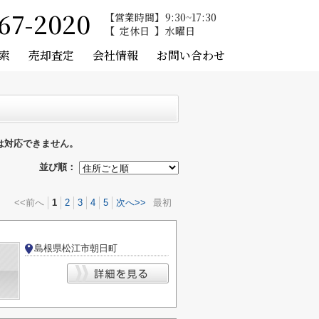
67-2020
営業時間
9:30~17:30
定休日
水曜日
索
売却査定
会社情報
お問い合わせ
は対応できません。
並び順：
<<前へ
1
2
3
4
5
次へ>>
最初
島根県松江市朝日町