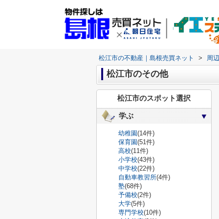
松江市の不動産｜島根売買ネット
>
周
松江市のその他
松江市のスポット選択
学ぶ
幼稚園
(14件)
保育園
(51件)
高校
(11件)
小学校
(43件)
中学校
(22件)
自動車教習所
(4件)
塾
(68件)
予備校
(2件)
大学
(5件)
専門学校
(10件)