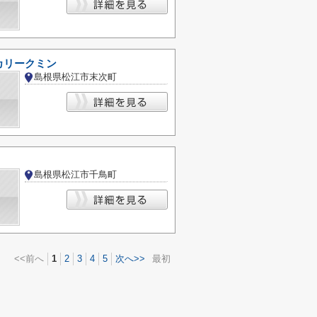
カリークミン
島根県松江市末次町
島根県松江市千鳥町
<<前へ
1
2
3
4
5
次へ>>
最初