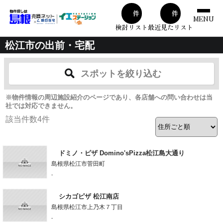
00
00
件
件
MENU
検討リスト
最近見たリスト
松江市の出前・宅配
スポットを絞り込む
※物件情報の周辺施設紹介のページであり、各店舗への問い合わせは当
社では対応できません。
該当件数
4
件
ドミノ・ピザ Domino'sPizza松江島大通り
島根県松江市菅田町
-
シカゴピザ 松江南店
島根県松江市上乃木７丁目
-