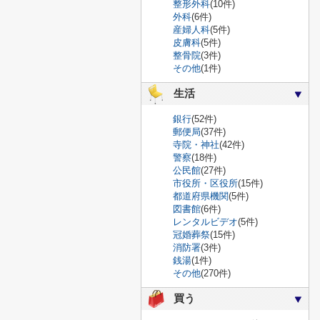
整形外科
(10件)
外科
(6件)
産婦人科
(5件)
皮膚科
(5件)
整骨院
(3件)
その他
(1件)
生活
銀行
(52件)
郵便局
(37件)
寺院・神社
(42件)
警察
(18件)
公民館
(27件)
市役所・区役所
(15件)
都道府県機関
(5件)
図書館
(6件)
レンタルビデオ
(5件)
冠婚葬祭
(15件)
消防署
(3件)
銭湯
(1件)
その他
(270件)
買う