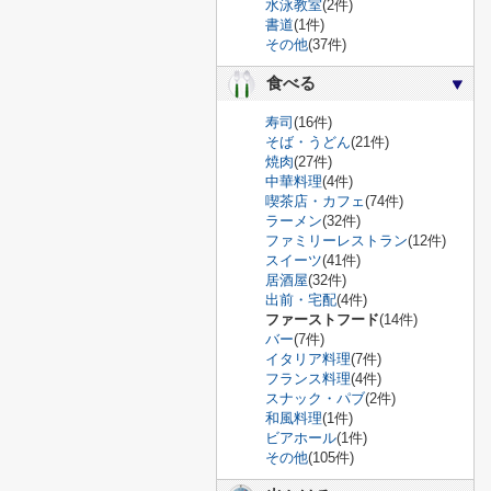
水泳教室
(2件)
書道
(1件)
その他
(37件)
食べる
寿司
(16件)
そば・うどん
(21件)
焼肉
(27件)
中華料理
(4件)
喫茶店・カフェ
(74件)
ラーメン
(32件)
ファミリーレストラン
(12件)
スイーツ
(41件)
居酒屋
(32件)
出前・宅配
(4件)
ファーストフード
(14件)
バー
(7件)
イタリア料理
(7件)
フランス料理
(4件)
スナック・パブ
(2件)
和風料理
(1件)
ビアホール
(1件)
その他
(105件)