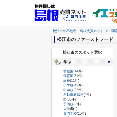
松江市の不動産｜島根売買ネット
>
周
松江市のファーストフード
松江市のスポット選択
学ぶ
幼稚園
(14件)
保育園
(51件)
高校
(11件)
小学校
(43件)
中学校
(22件)
自動車教習所
(4件)
塾
(68件)
予備校
(2件)
大学
(5件)
専門学校
(10件)