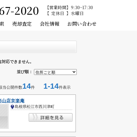
67-2020
営業時間
9:30~17:30
定休日
水曜日
索
売却査定
会社情報
お問い合わせ
は対応できません。
並び順：
14
1-14
該当公開件数
件
件表示
楽山店京楽庵
島根県松江市西川津町