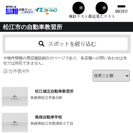
00
00
件
件
MENU
検討リスト
最近見たリスト
松江市の自動車教習所
スポットを絞り込む
※物件情報の周辺施設紹介のページであり、各店舗への問い合わせは当
社では対応できません。
該当件数
4
件
松江城北自動車教習所
島根県松江市春日町
-
島根自動車学校
島根県松江市西津田５丁目
-