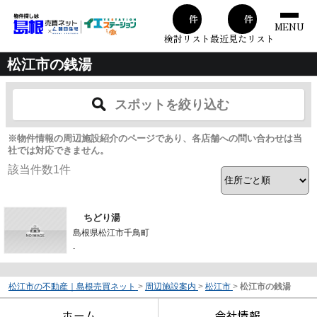
00
00
件
件
MENU
検討リスト
最近見たリスト
松江市の銭湯
スポットを絞り込む
※物件情報の周辺施設紹介のページであり、各店舗への問い合わせは当
社では対応できません。
該当件数
1
件
ちどり湯
島根県松江市千鳥町
-
松江市の不動産｜島根売買ネット
>
周辺施設案内
>
松江市
>
松江市の銭湯
ホーム
会社情報