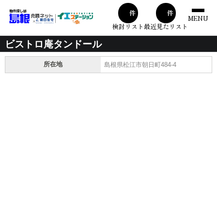
00
00
件
件
MENU
検討リスト
最近見たリスト
ビストロ庵タンドール
所在地
島根県松江市朝日町484-4