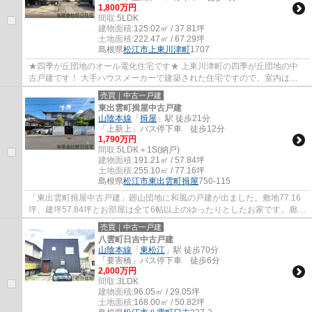
1,800万円
間取:
5LDK
建物面積:
125.02㎡ / 37.81坪
土地面積:
222.47㎡ / 67.29坪
島根県
松江市
上東川津町
1707
★四季が丘団地のオール電化住宅です★ 上東川津町の四季が丘団地の中
古戸建です！ 大手ハウスメーカーで建築された住宅ですので、室内はと
ってもしっかりした造りになってます(^o^)丿 ...
売買｜中古一戸建
東出雲町揖屋中古戸建
山陰本線
「
揖屋
」駅 徒歩21分
「上新上」バス停下車 徒歩12分
1,790万円
間取:
5LDK＋1S(納戸)
建物面積:
191.21㎡ / 57.84坪
土地面積:
255.10㎡ / 77.16坪
島根県
松江市
東出雲町揖屋
750-115
「東出雲町揖屋中古戸建」廻山団地に和風の戸建が出ました。敷地77.16
坪、建坪57.84坪とお部屋は全て6帖以上のゆったりとしたお家です。廊
下、水回りが明るく広いのも魅力です。敷地内...
売買｜中古一戸建
八雲町日吉中古戸建
山陰本線
「
東松江
」駅 徒歩70分
「要害橋」バス停下車 徒歩6分
2,000万円
間取:
3LDK
建物面積:
96.05㎡ / 29.05坪
土地面積:
168.00㎡ / 50.82坪