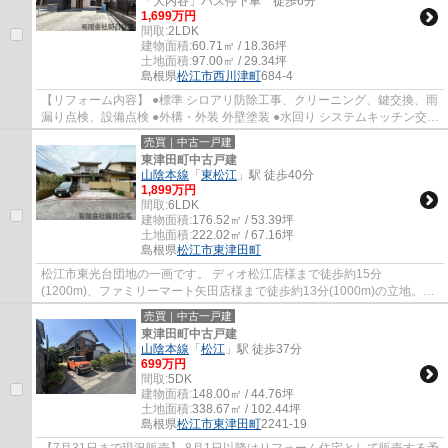
「大内谷」バス停下車 徒歩6分
1,699万円
間取:
2LDK
建物面積:
60.71㎡ / 18.36坪
土地面積:
97.00㎡ / 29.34坪
島根県
松江市
西川津町
684-4
【リフォーム内容】 ●標準 シロアリ防除工事、クリーニング、鍵交換、雨
漏り点検、設備点検 ●外構・外装 外壁塗装 ●水回り システムキッチン交
換、ユニットバス交換、トイレ交換、洗面...
売買｜中古一戸建
東津田町中古戸建
山陰本線
「
東松江
」駅 徒歩40分
1,899万円
間取:
6LDK
建物面積:
176.52㎡ / 53.39坪
土地面積:
222.02㎡ / 67.16坪
島根県
松江市
東津田町
松江市東光台団地の一画です。 ディオ松江店様まで徒歩約15分
(1200m)、ファミリーマート矢田店様まで徒歩約13分(1000m)の立地。
6LDKのゆったりとした間取りなので、大家族におススメ...
売買｜中古一戸建
東津田町中古戸建
山陰本線
「
松江
」駅 徒歩37分
699万円
間取:
5DK
建物面積:
148.00㎡ / 44.76坪
土地面積:
338.67㎡ / 102.44坪
島根県
松江市
東津田町
2241-19
【7月31日まで現況販売】 8月1日以降はリフォーム住宅として販売する予