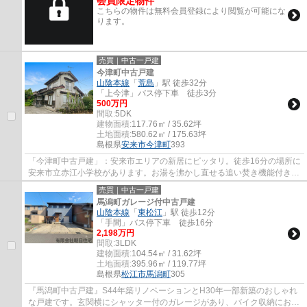
会員限定物件
こちらの物件は無料会員登録により閲覧が可能にな
ります。
売買｜中古一戸建
今津町中古戸建
山陰本線
「
荒島
」駅 徒歩32分
「上今津」バス停下車 徒歩3分
500万円
間取:
5DK
建物面積:
117.76㎡ / 35.62坪
土地面積:
580.62㎡ / 175.63坪
島根県
安来市
今津町
393
「今津町中古戸建」：安来市エリアの新居にピッタリ。徒歩16分の場所に
安来市立赤江小学校があります。お湯を沸かし直せる追い焚き機能付きで
す。洗面台付きで朝の身支度も困りません...
売買｜中古一戸建
馬潟町ガレージ付中古戸建
山陰本線
「
東松江
」駅 徒歩12分
「手間」バス停下車 徒歩16分
2,198万円
間取:
3LDK
建物面積:
104.54㎡ / 31.62坪
土地面積:
395.96㎡ / 119.77坪
島根県
松江市
馬潟町
305
『馬潟町中古戸建』S44年築リノベーションとH30年一部新築のおしゃれ
な戸建です。玄関横にシャッター付のガレージがあり、バイク収納にお勧