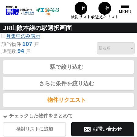
00
00
件
件
MENU
検討リスト
最近見たリスト
JR山陰本線の駅選択画面
募集中のみ表示
107
該当物件
戸
94
販売数
戸
駅で絞り込む
さらに条件を絞り込む
物件リクエスト
チェックした物件をまとめて
検討リストに追加
お問い合わせ