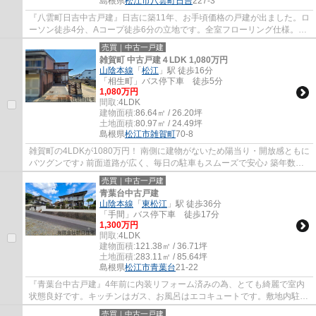
島根県
松江市
八雲町日吉
227-3
『八雲町日吉中古戸建』日吉に築11年、お手頃価格の戸建が出ました。ロ
ーソン徒歩4分、Aコープ徒歩6分の立地です。全室フローリング仕様。
20.5帖の吹抜けのあるリビングが明るく開放的...
売買｜中古一戸建
雑賀町 中古戸建４LDK 1,080万円
山陰本線
「
松江
」駅 徒歩16分
「相生町」バス停下車 徒歩5分
1,080万円
間取:
4LDK
建物面積:
86.64㎡ / 26.20坪
土地面積:
80.97㎡ / 24.49坪
島根県
松江市
雑賀町
70-8
雑賀町の4LDKが1080万円！ 南側に建物がないため陽当り・開放感ともに
バツグンです♪ 前面道路が広く、毎日の駐車もスムーズで安心♪ 築年数を
感じさせないほど室内状態も良好です。 コ...
売買｜中古一戸建
青葉台中古戸建
山陰本線
「
東松江
」駅 徒歩36分
「手間」バス停下車 徒歩17分
1,300万円
間取:
4LDK
建物面積:
121.38㎡ / 36.71坪
土地面積:
283.11㎡ / 85.64坪
島根県
松江市
青葉台
21-22
『青葉台中古戸建』4年前に内装リフォーム済みの為、とても綺麗で室内
状態良好です。キッチンはガス、お風呂はエコキュートです。敷地内駐車
場は縦列ですがカーポートで3台駐車可能。...
売買｜中古一戸建