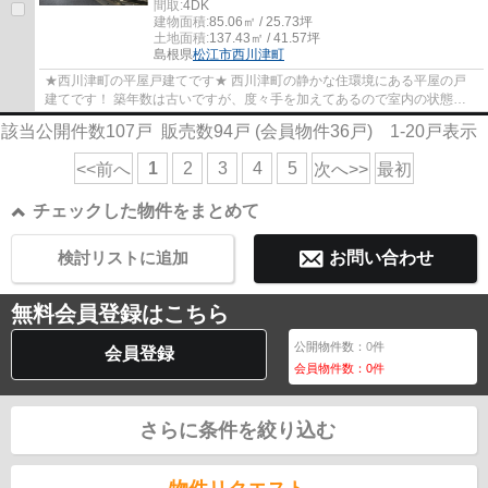
間取:
4DK
建物面積:
85.06㎡ / 25.73坪
土地面積:
137.43㎡ / 41.57坪
島根県
松江市
西川津町
★西川津町の平屋戸建てです★ 西川津町の静かな住環境にある平屋の戸
建てです！ 築年数は古いですが、度々手を加えてあるので室内の状態は
比較的良好です♪♪ 少し歩けばコンビニやブック...
該当公開件数
107
戸 販売数
94
戸 (会員物件
36
戸)
1-20
戸表示
1
2
3
4
5
<<前へ
次へ>>
最初
チェックした物件をまとめて
検討リストに追加
お問い合わせ
無料会員登録はこちら
公開物件数：
0
件
会員登録
会員物件数：
0
件
さらに条件を絞り込む