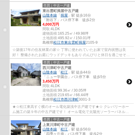
めです。母屋と離れの間にある中庭は、目の...
売買｜中古一戸建
東出雲町揖屋中古戸建
山陰本線
「
揖屋
」駅 徒歩16分
「附谷下」バス停下車 徒歩2分
4,000万円
間取:
4LDK
建物面積:
165.25㎡ / 49.98坪
土地面積:
495.92㎡ / 150.01坪
島根県
松江市
東出雲町揖屋
2105-9
☆築後17年の住友林業の家☆ 丁寧に使われていたお家で室内状態は良
好！ 整備されたお庭にウッドデッキもあり のんびりと休日を過ごせそう
ですね♩ 書斎もありますし各お部屋も大きくゆと...
売買｜中古一戸建
西川津町中古戸建
山陰本線
「
松江
」駅 徒歩44分
「ニュー学園台」バス停下車 徒歩5分
3,450万円
間取:
4LDK
建物面積:
99.36㎡ / 30.05坪
土地面積:
219.65㎡ / 66.44坪
島根県
松江市
西川津町
3001-3
★☆松江東高すぐ横のオール電化築浅中古戸建です★☆ クレバリーホー
ム施工の築９年の中古戸建です！ オール電化で太陽光ソーラーパネル付
きなので、省エネ性抜群の住宅です！蓄電池も付...
売買｜中古一戸建
上東川津町中古戸建
山陰本線
「
松江
」駅 徒歩56分
「四季ヶ丘南」バス停下車 徒歩2分