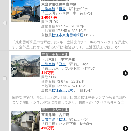
東出雲町揖屋中古戸建
山陰本線
「
揖屋
」駅 徒歩11分
「五反田」バス停下車 徒歩2分
2,400万円
間取:
2LDK
建物面積:
93.57㎡ / 28.30坪
土地面積:
172.45㎡ / 52.16坪
島根県
松江市
東出雲町揖屋
1197-7
「東出雲町揖屋中古戸建」築7年、太陽光付き2LDKのコンパクトな戸建で
す。全部屋に南からの明るい日が差込みます。三浦医院まで徒歩3分。ス
ーパーホックまで徒歩7分。JR揖屋駅まで全て...
売買｜中古一戸建
上乃木6丁目中古戸建
山陰本線
「
乃木
」駅 徒歩34分
「東上乃木」バス停下車 徒歩5分
410万円
間取:
5DK
建物面積:
73.67㎡ / 22.28坪
土地面積:
135.99㎡ / 41.13坪
島根県
松江市
上乃木
６丁目15-14
閑静な住宅地、松江市上乃木6丁目。山陰道松江中央ランプから９号線を
つなぐ檜山トンネル付近に位置しており、東西へのアクセスも便利な立地
です。 旗竿地になっており、駐車場は大き...
売買｜中古一戸建
西川津町中古戸建
山陰本線
「
松江
」駅 徒歩27分
「百足橋」バス停下車 徒歩6分
490万円