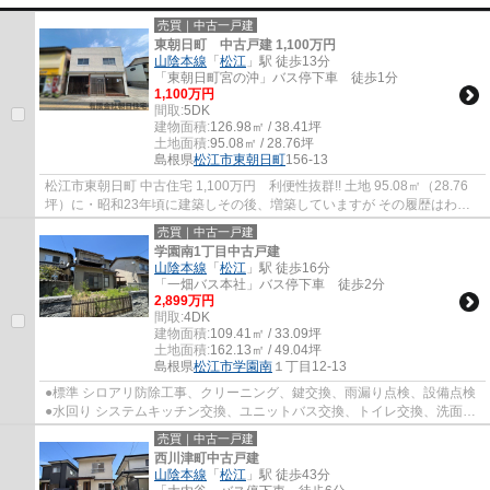
売買｜中古一戸建
東朝日町 中古戸建 1,100万円
山陰本線
「
松江
」駅 徒歩13分
「東朝日町宮の沖」バス停下車 徒歩1分
1,100万円
間取:
5DK
建物面積:
126.98㎡ / 38.41坪
土地面積:
95.08㎡ / 28.76坪
島根県
松江市
東朝日町
156-13
松江市東朝日町 中古住宅 1,100万円 利便性抜群!! 土地 95.08㎡（28.76
坪）に・昭和23年頃に建築しその後、増築していますが その履歴はわか
りません １階と２階の一部はリフォームを...
売買｜中古一戸建
学園南1丁目中古戸建
山陰本線
「
松江
」駅 徒歩16分
「一畑バス本社」バス停下車 徒歩2分
2,899万円
間取:
4DK
建物面積:
109.41㎡ / 33.09坪
土地面積:
162.13㎡ / 49.04坪
島根県
松江市
学園南
１丁目12-13
●標準 シロアリ防除工事、クリーニング、鍵交換、雨漏り点検、設備点検
●水回り システムキッチン交換、ユニットバス交換、トイレ交換、洗面化
粧台交換 ・雨漏り、構造上主要な部分の...
売買｜中古一戸建
西川津町中古戸建
山陰本線
「
松江
」駅 徒歩43分