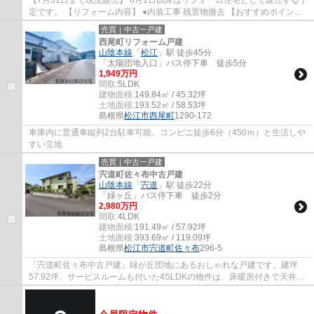
定です。 【リフォーム内容】 ●内装工事 残置物撤去 【おすすめポイン
ト】 ・シロアリ防除工事施工後5年間保証...
売買｜中古一戸建
西尾町リフォーム戸建
山陰本線
「
松江
」駅 徒歩45分
「太陽団地入口」バス停下車 徒歩5分
1,949万円
間取:
5LDK
建物面積:
149.84㎡ / 45.32坪
土地面積:
193.52㎡ / 58.53坪
島根県
松江市
西尾町
1290-172
車庫内に普通車縦列2台駐車可能。コンビニ徒歩6分（450ｍ）と生活しや
すい立地
売買｜中古一戸建
宍道町佐々布中古戸建
山陰本線
「
宍道
」駅 徒歩22分
「緑ヶ丘」バス停下車 徒歩2分
2,980万円
間取:
4LDK
建物面積:
191.49㎡ / 57.92坪
土地面積:
393.69㎡ / 119.09坪
島根県
松江市
宍道町佐々布
296-5
「宍道町佐々布中古戸建」緑が丘団地にあるおしゃれな戸建です。建坪
57.92坪、サービスルームも付いた4SLDKの物件は、床暖房付きで天井も
高く優雅な空間が広がっています。宍道小学校...