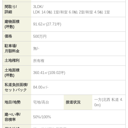
間取り/
3LDK/
詳細
LDK 14.0帖 1室
/
和室 6.0帖 2室
/
和室 4.5帖 1室
建物面積
91.62㎡(27.71坪)
(坪数)
価格
500万円
駐車場/
無/-
月額料金
土地権利
所有権
土地面積
360.41㎡(109.02坪)
(坪数)
私道負担面積/
84.00㎡/-
セットバック
一方(北西 私道 4.
地目/地勢
宅地/高台
接道状況
0m)
建ぺい率/
50%/100%
容積率