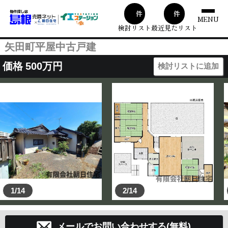
00
1
件
件
MENU
検討リスト
最近見たリスト
矢田町平屋中古戸建
価格
500
万円
検討リストに追加
1/14
2/14
メールでお問い合わせする(無料)