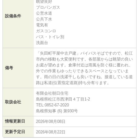
眺望良好
プロパンガス
公営水道
設備条件
公共下水
電気有
ガスコンロ
バス・トイレ別
洗面台
「矢田町平屋中古戸建」バイパスそばですので、松江
市内の移動も大変便利です。各部屋からは眺望の良い
お庭が望めます。倉庫付近は雨風を防ぐ様に覆われ、
備考
外での作業もゆったりできるスペースとなっていま
す。雨の日の洗濯干しも良いですね。接道している道
路は私道(位置指定道路)持ち分有ります。
有限会社朝日住宅
島根県松江市西津田４丁目1-2
取扱会社
TEL:0852-67-2020
島根県知事 (6) 第930号
情報更新日
2026年08月08日
更新予定日
2026年08月22日