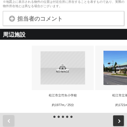
※地図上に表示される物件の位置は付近住所に所在することを表すものであり、実際の
物件所在地とは異なる場合がございます。
担当者のコメント
周辺施設
松江市立竹矢小学校
松江市立
約1977m／25分
約1721
前