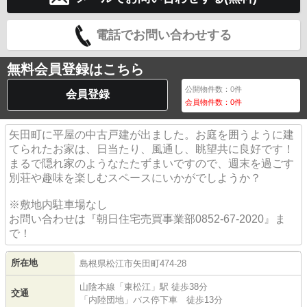
電話でお問い合わせする
無料会員登録はこちら
公開物件数：
0
件
会員登録
会員物件数：
0
件
矢田町に平屋の中古戸建が出ました。お庭を囲うように建
てられたお家は、日当たり、風通し、眺望共に良好です！
まるで隠れ家のようなたたずまいですので、週末を過ごす
別荘や趣味を楽しむスペースにいかがでしようか？
※敷地内駐車場なし
お問い合わせは『朝日住宅売買事業部0852-67-2020』ま
で！
所在地
島根県
松江市
矢田町
474-28
山陰本線
「
東松江
」駅 徒歩38分
交通
「内陸団地」バス停下車 徒歩13分