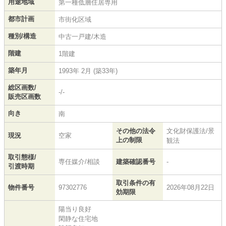
用途地域
第一種低層住居専用
都市計画
市街化区域
種別/構造
中古一戸建/木造
階建
1階建
築年月
1993年 2月 (築33年)
総区画数/
-/-
販売区画数
向き
南
その他の法令
文化財保護法/景
現況
空家
上の制限
観法
取引態様/
専任媒介/相談
建築確認番号
-
引渡時期
取引条件の有
物件番号
97302776
2026年08月22日
効期限
陽当り良好
閑静な住宅地