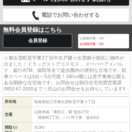
電話でお問い合わせする
無料会員登録はこちら
公開物件数：
0
件
会員登録
会員物件数：
0
件
☆東出雲町意宇東3丁目中古戸建☆出雲郷小校区に物件が
出ました！ドラッグストアコスモス 、スーパーアイパル
テ、銀行ATM、病院等全て徒歩圏内の便利な立地です。駐
車スペースは4台～5台可能！160ｍ隣には意宇東南公園も
ある閑静な住宅地です。お問合せは朝日住宅売買営業課
0852-67-2020まで！沢山のお問合せをお待ちしています‼
所在地
島根県
松江市
東出雲町意宇東
３丁目
山陰本線
「
東松江
」駅 徒歩27分
交通
「錦新町2丁目」バス停下車 徒歩6分
間取り/
3LDK/