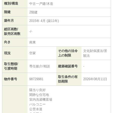
種別/構造
中古一戸建/木造
階建
2階建
築年月
2015年 4月 (築11年)
総区画数/
-/-
販売区画数
向き
南東
その他の法令
文化財保護法/景
現況
空家
上の制限
観法
取引態様/
専任媒介/相談
建築確認番号
-
引渡時期
取引条件の有
物件番号
98729981
2026年08月11日
効期限
陽当り良好
閑静な住宅地
室内洗濯機置場
バルコニー
公営水道