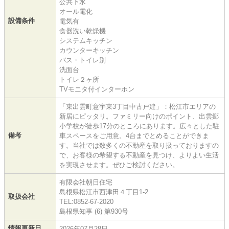
公共下水
オール電化
設備条件
電気有
食器洗い乾燥機
システムキッチン
カウンターキッチン
バス・トイレ別
洗面台
トイレ２ヶ所
TVモニタ付インターホン
「東出雲町意宇東3丁目中古戸建」：松江市エリアの
新居にピッタリ。ファミリー向けのポイント、出雲郷
小学校が徒歩17分のところにあります。広々とした駐
備考
車スペースをご用意。4台までとめることができま
す。当社では数多くの不動産を取り扱っておりますの
で、お客様の希望する不動産を見つけ、よりよい生活
を実現させます。ぜひご検討ください。
有限会社朝日住宅
島根県松江市西津田４丁目1-2
取扱会社
TEL:0852-67-2020
島根県知事 (6) 第930号
情報更新日
2026年07月28日