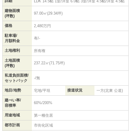
詳細
LDK 14.5帖 1室
/
洋室 6.0帖 3室
/
洋室 4.5帖
/
洋室 4.5帖
建物面積
97.00㎡(29.34坪)
(坪数)
価格
2,480万円
駐車場/
有/-
月額料金
土地権利
所有権
土地面積
237.22㎡(71.75坪)
(坪数)
私道負担面積/
-/無
セットバック
地目/地勢
接道状況
宅地/平坦
一方(北東 公道)
建ぺい率/
60%/200%
容積率
用途地域
第一種住居
都市計画
市街化区域