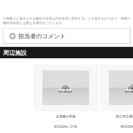
※地図上に表示される物件の位置は付近住所に所在することを表すものであり、実際の
物件所在地とは異なる場合がございます。
担当者のコメント
周辺施設
出雲郷小学校
松江市立東
約1312m／17分
約2120