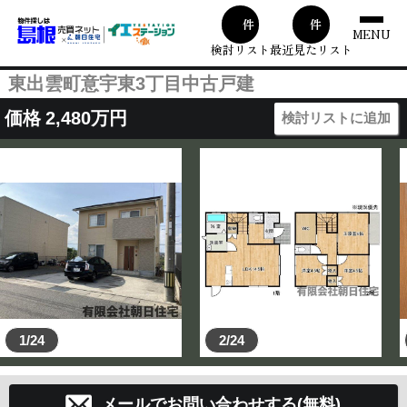
00
1
件
件
MENU
検討リスト
最近見たリスト
東出雲町意宇東3丁目中古戸建
価格
2,480
万円
検討リストに追加
1/24
2/24
メールでお問い合わせする(無料)