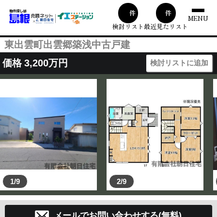
00
1
件
件
MENU
検討リスト
最近見たリスト
東出雲町出雲郷築浅中古戸建
価格
3,200
万円
検討リストに追加
1/9
2/9
メールでお問い合わせする(無料)