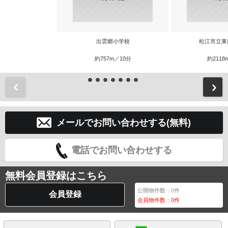
出雲郷小学校
松江市立東
約757m／10分
約2118
前
メールでお問い合わせする(無料)
電話でお問い合わせする
無料会員登録はこちら
公開物件数：
0
件
会員登録
会員物件数：
0
件