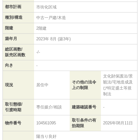
都市計画
市街化区域
種別/構造
中古一戸建/木造
階建
2階建
築年月
2023年 8月 (築3年)
総区画数/
-/-
販売区画数
向き
-
文化財保護法/景
その他の法令
観法/宅地造成及
現況
居住中
上の制限
び特定盛土等規
制法
取引態様/
専任媒介/相談
建築確認番号
-
引渡時期
取引条件の有
物件番号
104561095
2026年08月11日
効期限
陽当り良好