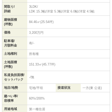
間取り/
3LDK/
詳細
LDK 15.3帖
/
洋室 5.3帖
/
洋室 6.0帖
/
洋室 4.5帖
建物面積
84.46㎡(25.54坪)
(坪数)
価格
3,200万円
駐車場/
有/-
月額料金
土地権利
所有権
土地面積
151.33㎡(45.77坪)
(坪数)
私道負担面積/
-/無
セットバック
地目/地勢
接道状況
宅地/平坦
一方(東 公道)
建ぺい率/
60%/200%
容積率
用途地域
第一種住居