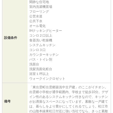
閑静な住宅地
室内洗濯機置場
フローリング
公営水道
公共下水
オール電化
IHクッキングヒーター
コンロ２口以上
設備条件
食器洗い乾燥機
システムキッチン
コンロ３口
カウンターキッチン
バス・トイレ別
洗面台
洗髪洗面化粧台
浴室１坪以上
ウォークインクロゼット
「東出雲町出雲郷築浅中古戸建」のここがイチオシ。
出雲郷小学校が通学範囲内、学校まで徒歩10分。デザ
イン性のあるシステムキッチン付きなので、キッチン
備考
がお洒落なスペースになっています。素敵な一戸建て
は、暮らしをより豊かにしてくれるでしょう。松江市
の山陰本線東松江付近に強い当社でなら、きっと素敵