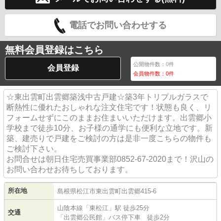
電話でお問い合わせする
無料会員登録はこちら
公開物件数：
0
件
会員登録
会員物件数：
0
件
☆東出雲町出雲郷築浅中古戸建☆築3年トリプルガラスで
断熱性に優れたおしゃれな注文住宅です！状態も良く、リ
フォームせずにこのままお住まいいただけます。出雲郷小
学校まで徒歩10分、お子様の通学にも便利な立地です。新
築、建売りで戸建をご検討の方は是非一度こちらの物件も
ご検討下さい。
お問合せは朝日住宅売買事業部0852-67-2020まで！沢山の
お問い合わせお待ちしております。
所在地
島根県
松江市
東出雲町出雲郷
415-6
山陰本線
「
東松江
」駅 徒歩25分
交通
「出雲郷公民館」バス停下車 徒歩2分