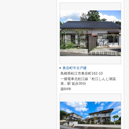
奥谷町中古戸建
島根県松江市奥谷町162-10
一畑電車北松江線「松江しんじ湖温
泉」駅 徒歩30分
築64年