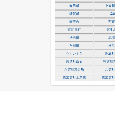
春日町
上東川
雑賀町
幸
南平台
西尾
東朝日町
東生
法吉町
馬潟
八幡町
横浜
うぐいす台
鹿島町
宍道町白石
宍道町
八雲町東岩坂
八雲町
東出雲町上意東
東出雲町