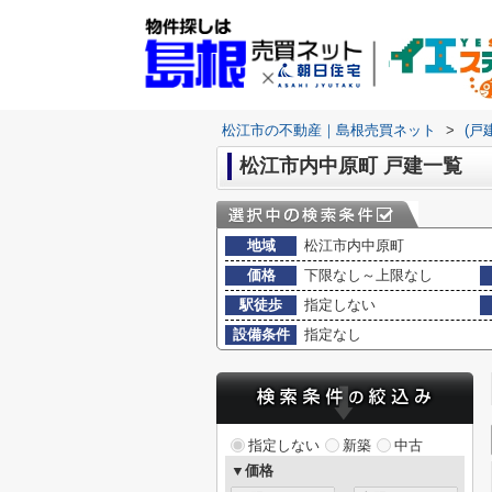
松江市の不動産｜島根売買ネット
>
(戸
松江市内中原町 戸建一覧
地域
松江市内中原町
価格
下限なし～上限なし
駅徒歩
指定しない
設備条件
指定なし
指定しない
新築
中古
▼価格