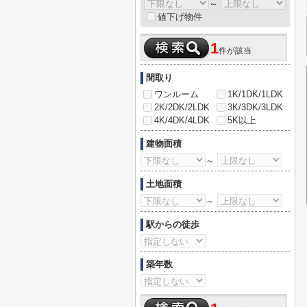
～
値下げ物件
1
件が該当
間取り
ワンルーム
1K/1DK/1LDK
2K/2DK/2LDK
3K/3DK/3LDK
4K/4DK/4LDK
5K以上
建物面積
～
土地面積
～
駅からの徒歩
築年数