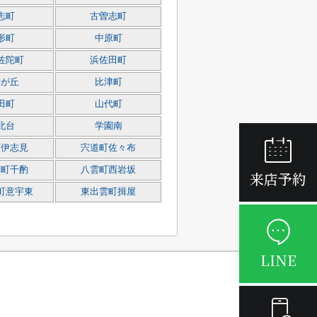
志町
古曽志町
形町
中原町
佐陀町
浜佐田町
津が丘
比津町
田町
山代町
北台
学園南
町伊志見
宍道町佐々布
関町千酌
八雲町西岩坂
来店予約
町意宇東
東出雲町揖屋
LINE