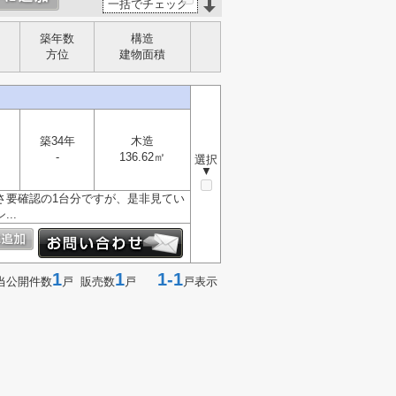
一括でチェック
築年数
構造
方位
建物面積
築34年
木造
-
136.62㎡
選択
▼
さ要確認の1台分ですが、是非見てい
..
1
1
1-1
当公開件数
戸 販売数
戸
戸表示