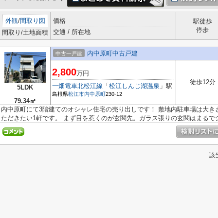
外観
/
間取り図
価格
駅徒歩
停歩
交通 / 所在地
間取り/土地面積
内中原町中古戸建
中古一戸建
2,800
万円
徒歩12分
一畑電車北松江線
「
松江しんじ湖温泉
」駅
5LDK
島根県
松江市
内中原町
230-12
79.34㎡
内中原町にて3階建てのオシャレ住宅の売り出しです！ 敷地内駐車場は大き
ただきたい1軒です。 まず目を惹くのが玄関先。ガラス張りの玄関はまるでシ.
該