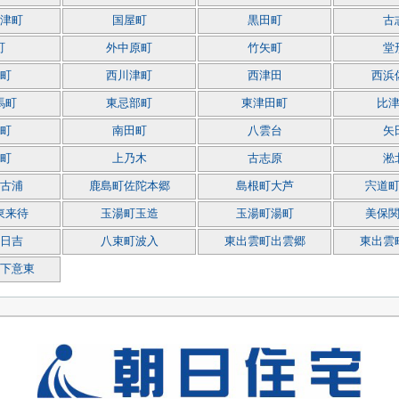
津町
国屋町
黒田町
古
町
外中原町
竹矢町
堂
町
西川津町
西津田
西浜
馬町
東忌部町
東津田町
比
町
南田町
八雲台
矢
町
上乃木
古志原
淞
古浦
鹿島町佐陀本郷
島根町大芦
宍道
東来待
玉湯町玉造
玉湯町湯町
美保
日吉
八束町波入
東出雲町出雲郷
東出雲
下意東