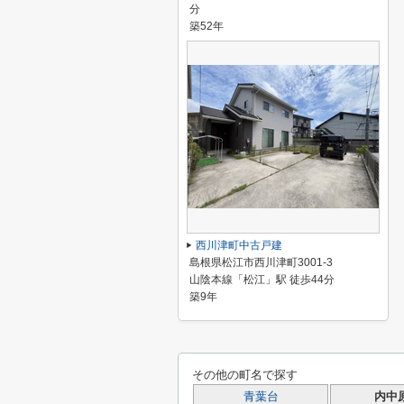
分
築52年
西川津町中古戸建
島根県松江市西川津町3001-3
山陰本線「松江」駅 徒歩44分
築9年
その他の町名で探す
青葉台
内中