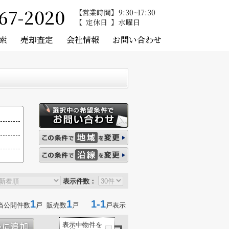
67-2020
営業時間
9:30~17:30
定休日
水曜日
索
売却査定
会社情報
お問い合わせ
表示件数：
1
1
1-1
当公開件数
戸 販売数
戸
戸表示
表示中物件を