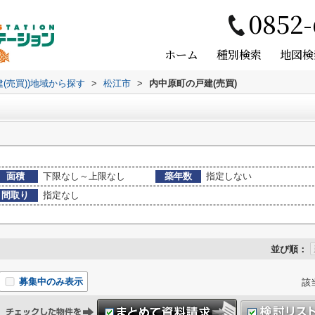
0852-
ホーム
種別検索
地図検
建(売買))地域から探す
>
松江市
>
内中原町の戸建(売買)
面積
下限なし～上限なし
築年数
指定しない
間取り
指定なし
並び順：
募集中のみ表示
該