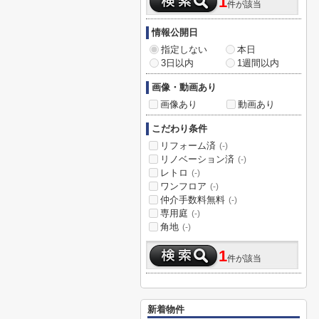
1
件が該当
情報公開日
指定しない
本日
3日以内
1週間以内
画像・動画あり
画像あり
動画あり
こだわり条件
リフォーム済
(-)
リノベーション済
(-)
レトロ
(-)
ワンフロア
(-)
仲介手数料無料
(-)
専用庭
(-)
角地
(-)
1
件が該当
新着物件