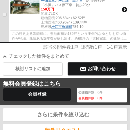
一畑電車北松江線
「
高ノ宮
」駅 徒歩79分
「小浜」バス停下車 徒歩23分
150万円
間取:
7LDK
建物面積:
206.68㎡ / 62.52坪
土地面積:
460.96㎡ / 139.44坪
島根県
松江市
魚瀬町
784-10
この歴史ある漁師町に、敷地面積約139坪という圧倒的なゆとりを持つ物
件が登場。風情ある築年数が醸し出す、約60坪の「古民家風」の建物は、
古き良き日本の建築美を今に伝えます。敷地...
該当公開件数
1
戸 販売数
1
戸
1-1
戸表示
チェックした物件をまとめて
検討リストに追加
お問い合わせ
無料会員登録はこちら
公開物件数：
0
件
会員登録
会員物件数：
0
件
さらに条件を絞り込む