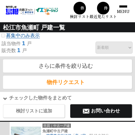
00
00
件
件
MENU
検討リスト
最近見たリスト
松江市魚瀬町 戸建一覧
募集中のみ表示
1
該当物件
戸
1
販売数
戸
さらに条件を絞り込む
物件リクエスト
チェックした物件をまとめて
検討リストに追加
お問い合わせ
売買｜中古一戸建
魚瀬町中古戸建