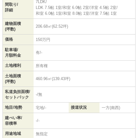
7LDK/
間取り/
LDK 7.5帖 1室
/
和室 6.0帖 2室
/
洋室 4.5帖 2室
/
詳細
和室 6.0帖 1室
/
和室 8.0帖 1室
/
洋室 7.5帖 1室
建物面積
206.68㎡(62.52坪)
(坪数)
価格
150万円
駐車場/
有/-
月額料金
土地権利
所有権
土地面積
460.96㎡(139.43坪)
(坪数)
私道負担面積/
-/無
セットバック
地目/地勢
接道状況
宅地/-
一方(南西)
建ぺい率/
-/-
容積率
用途地域
無指定