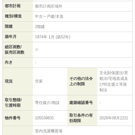
都市計画
都市計画区域外
種別/構造
中古一戸建/木造
階建
2階建
築年月
1974年 1月 (築52年)
総区画数/
-/-
販売区画数
向き
-
文化財保護法/景
その他の法令
観法/宅地造成及
現況
空家
上の制限
び特定盛土等規
制法
取引態様/
専任媒介/相談
建築確認番号
-
引渡時期
取引条件の有
物件番号
105539831
2026年08月22日
効期限
室内洗濯機置場