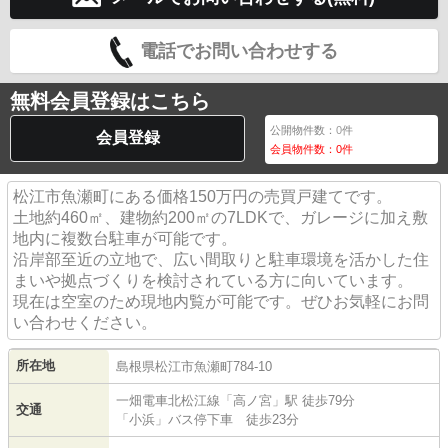
電話でお問い合わせする
無料会員登録はこちら
公開物件数：
0
件
会員登録
会員物件数：
0
件
松江市魚瀬町にある価格150万円の売買戸建てです。
土地約460㎡、建物約200㎡の7LDKで、ガレージに加え敷
地内に複数台駐車が可能です。
沿岸部至近の立地で、広い間取りと駐車環境を活かした住
まいや拠点づくりを検討されている方に向いています。
現在は空室のため現地内覧が可能です。ぜひお気軽にお問
い合わせください。
所在地
島根県
松江市
魚瀬町
784-10
一畑電車北松江線
「
高ノ宮
」駅 徒歩79分
交通
「小浜」バス停下車 徒歩23分