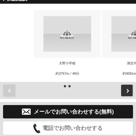
大野小学校
湖北
約3767m／48分
約9081
前
メールでお問い合わせする(無料)
電話でお問い合わせする