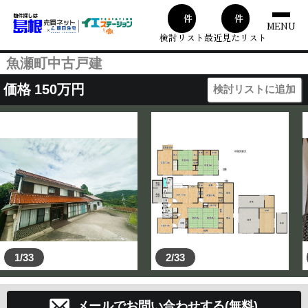
00
1
件
件
MENU
検討リスト
最近見たリスト
魚瀬町中古戸建
価格
150
万円
検討リストに追加
1/33
2/33
メールでお問い合わせする(無料)