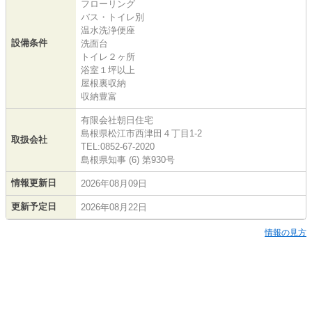
フローリング
バス・トイレ別
温水洗浄便座
設備条件
洗面台
トイレ２ヶ所
浴室１坪以上
屋根裏収納
収納豊富
有限会社朝日住宅
島根県松江市西津田４丁目1-2
取扱会社
TEL:0852-67-2020
島根県知事 (6) 第930号
情報更新日
2026年08月09日
更新予定日
2026年08月22日
情報の見方