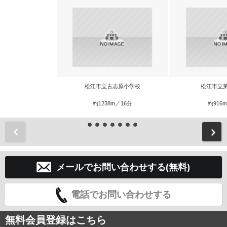
松江市立古志原小学校
松江市立
約1238m／16分
約916
前
メールでお問い合わせする(無料)
電話でお問い合わせする
無料会員登録はこちら