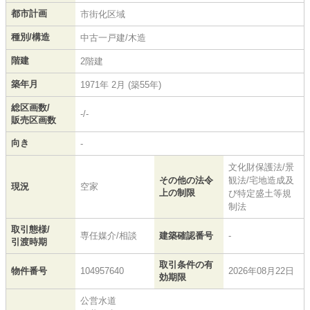
都市計画
市街化区域
種別/構造
中古一戸建/木造
階建
2階建
築年月
1971年 2月 (築55年)
総区画数/
-/-
販売区画数
向き
-
文化財保護法/景
その他の法令
観法/宅地造成及
現況
空家
上の制限
び特定盛土等規
制法
取引態様/
専任媒介/相談
建築確認番号
-
引渡時期
取引条件の有
物件番号
104957640
2026年08月22日
効期限
公営水道