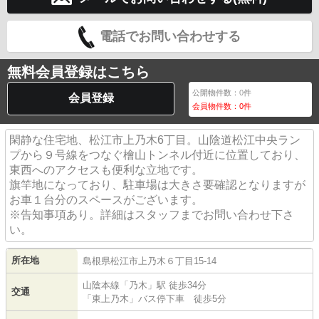
電話でお問い合わせする
無料会員登録はこちら
公開物件数：
0
件
会員登録
会員物件数：
0
件
閑静な住宅地、松江市上乃木6丁目。山陰道松江中央ラン
プから９号線をつなぐ檜山トンネル付近に位置しており、
東西へのアクセスも便利な立地です。
旗竿地になっており、駐車場は大きさ要確認となりますが
お車１台分のスペースがございます。
※告知事項あり。詳細はスタッフまでお問い合わせ下さ
い。
所在地
島根県
松江市
上乃木
６丁目15-14
山陰本線
「
乃木
」駅 徒歩34分
交通
「東上乃木」バス停下車 徒歩5分