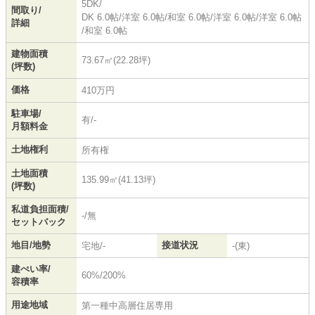
5DK/
間取り/
DK 6.0帖
/
洋室 6.0帖
/
和室 6.0帖
/
洋室 6.0帖
/
洋室 6.0帖
詳細
/
和室 6.0帖
建物面積
73.67㎡(22.28坪)
(坪数)
価格
410万円
駐車場/
有/-
月額料金
土地権利
所有権
土地面積
135.99㎡(41.13坪)
(坪数)
私道負担面積/
-/無
セットバック
地目/地勢
接道状況
宅地/-
-(東)
建ぺい率/
60%/200%
容積率
用途地域
第一種中高層住居専用