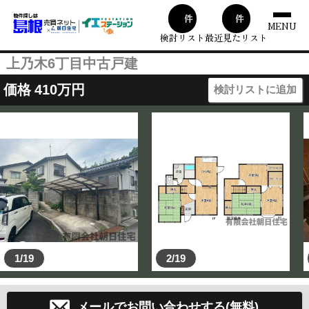
00
1
件
件
MENU
検討リスト
最近見たリスト
上乃木6丁目中古戸建
価格
410
万円
検討リストに追加
1/19
2/19
メールでお問い合わせする(無料)