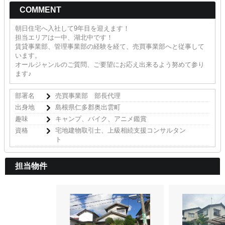
COMMENT
朝日住宅へ入社して9年目を迎えます！
担当エリアは一中、湖北中です！
賃貸事業部、管理事業部の経験を経て、売買事業部へと従事して
います。
オールジャンルのご質問、ご要望にお応え出来るよう努めて参り
ます♪
部署名
売買事業部 部長代理
出身地
島根県仁多郡奥出雲町
趣味
キャンプ、バイク、アニメ鑑賞
資格
宅地建物取引士、上級相続支援コンサルタン
ト
担当物件