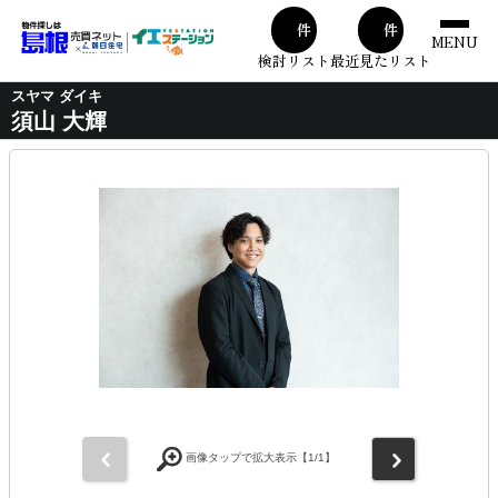
00
00
件
件
MENU
検討リスト
最近見たリスト
スヤマ ダイキ
須山 大輝
前
次
画像タップで拡大表示【
1
/1】