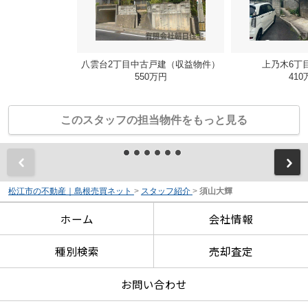
八雲台2丁目中古戸建（収益物件）
上乃木6丁
550万円
410
このスタッフの担当物件をもっと見る
前
松江市の不動産｜島根売買ネット
>
スタッフ紹介
>
須山大輝
ホーム
会社情報
種別検索
売却査定
お問い合わせ