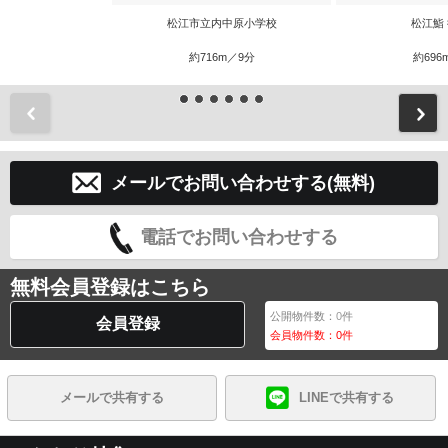
松江市立内中原小学校
松江鮨
約716m／9分
約696
前
メールでお問い合わせする(無料)
電話でお問い合わせする
無料会員登録はこちら
公開物件数：
0
件
会員登録
会員物件数：
0
件
メールで共有する
LINEで共有する