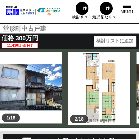
00
1
件
件
MENU
検討リスト
最近見たリスト
堂形町中古戸建
価格
300
万円
検討リストに追加
11月28日 値下げ
1/18
2/18