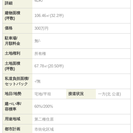
4DK/
詳細
建物面積
106.46㎡(32.2坪)
(坪数)
価格
300万円
駐車場/
無/-
月額料金
土地権利
所有権
土地面積
67.78㎡(20.50坪)
(坪数)
私道負担面積/
-/無
セットバック
地目/地勢
接道状況
宅地/平坦
一方(北 公道)
建ぺい率/
60%/200%
容積率
用途地域
第二種住居
都市計画
市街化区域