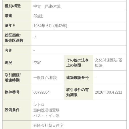
種別/構造
中古一戸建/木造
階建
2階建
築年月
1984年 6月 (築42年)
総区画数/
-/-
販売区画数
向き
-
その他の法令
文化財保護法/景
現況
空家
上の制限
観法
取引態様/
一般媒介/相談
建築確認番号
-
引渡時期
取引条件の有
物件番号
80792064
2026年08月22日
効期限
レトロ
設備条件
室内洗濯機置場
バス・トイレ別
有限会社朝日住宅