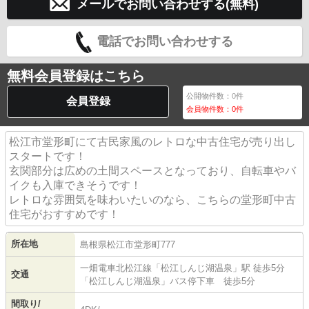
メールでお問い合わせする(無料)
電話でお問い合わせする
無料会員登録はこちら
公開物件数：
0
件
会員登録
会員物件数：
0
件
松江市堂形町にて古民家風のレトロな中古住宅が売り出し
スタートです！
玄関部分は広めの土間スペースとなっており、自転車やバ
イクも入庫できそうです！
レトロな雰囲気を味わいたいのなら、こちらの堂形町中古
住宅がおすすめです！
所在地
島根県
松江市
堂形町
777
一畑電車北松江線
「
松江しんじ湖温泉
」駅 徒歩5分
交通
「松江しんじ湖温泉」バス停下車 徒歩5分
間取り/