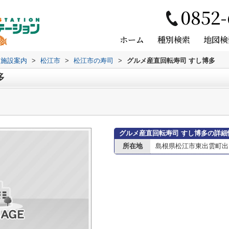
0852-
ホーム
種別検索
地図検
辺施設案内
>
松江市
>
松江市の寿司
>
グルメ産直回転寿司 すし博多
多
グルメ産直回転寿司 すし博多の詳細
所在地
島根県松江市東出雲町出雲