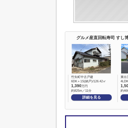
グルメ産直回転寿司 すし
竹矢町中古戸建
東出
6DK＋1S(納戸)/126.42㎡
4LDK
1,390
1,5
万円
約825m／11分
約46
詳細を見る