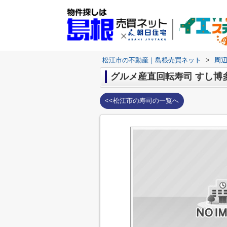
松江市の不動産｜島根売買ネット
>
周
グルメ産直回転寿司 すし博
<<松江市の寿司の一覧へ