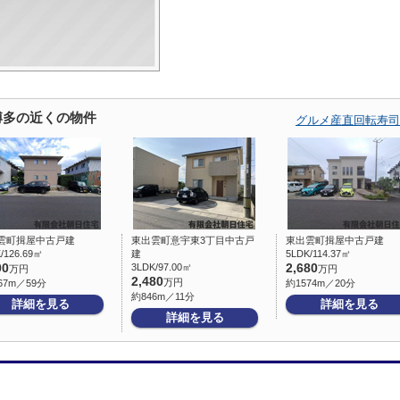
博多の近くの物件
グルメ産直回転寿司
雲町揖屋中古戸建
東出雲町意宇東3丁目中古戸
東出雲町揖屋中古戸建
/126.69㎡
建
5LDK/114.37㎡
00
3LDK/97.00㎡
2,680
万円
万円
2,480
万円
67m／59分
約1574m／20分
約846m／11分
詳細を見る
詳細を見る
詳細を見る