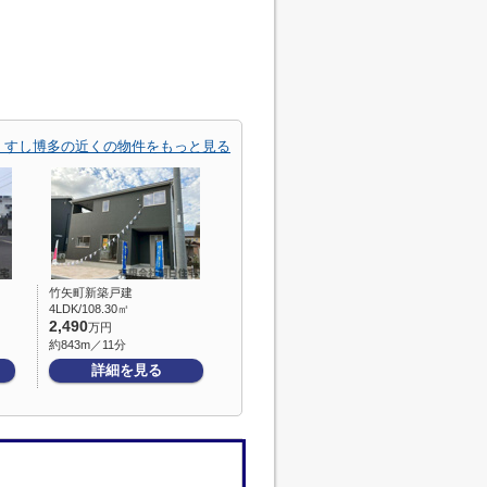
 すし博多の近くの物件をもっと見る
竹矢町新築戸建
4LDK/108.30㎡
2,490
万円
約843m／11分
詳細を見る