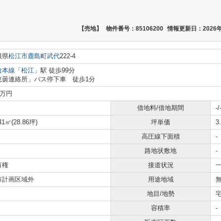
【売地】
物件番号：85106200
情報更新日：2026年
根県
松江市
鹿島町武代
222-4
陰本線
「
松江
」駅 徒歩99分
恵曇連絡所」バス停下車 徒歩1分
0万円
借地料/借地期間
-/
41㎡(28.86坪)
坪単価
3
高圧線下面積
-
路地状敷地
-
有権
接道状況
市計画区域外
用途地域
地目/地勢
容積率
-