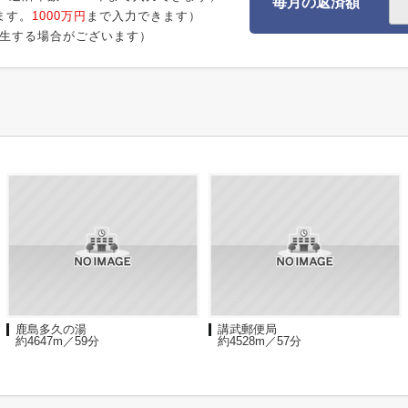
毎月の返済額
ます。
1000万円
まで入力できます）
生する場合がございます）
鹿島多久の湯
講武郵便局
約4647m／59分
約4528m／57分