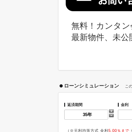
無料！カンタン
最新物件、未公
ローンシミュレーション
こ
返済期間
金利
（※元利均等方式 金利
5.00％まで