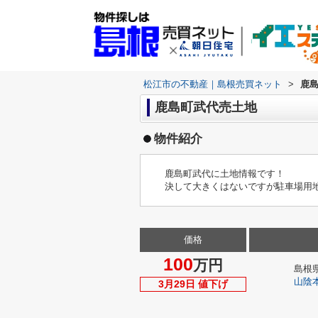
松江市の不動産｜島根売買ネット
>
鹿
鹿島町武代売土地
物件紹介
鹿島町武代に土地情報です！
決して大きくはないですが駐車場用地な
価格
100
万円
島根
山陰
3月29日 値下げ