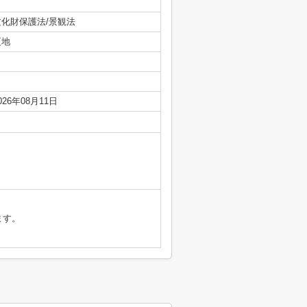
文化財保護法/景観法
更地
026年08月11日
ます。