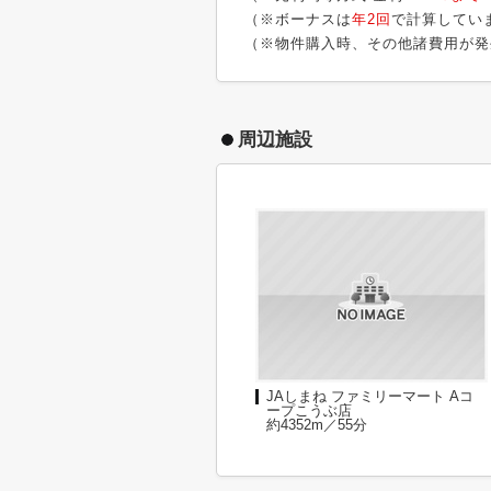
（※ボーナスは
年2回
で計算してい
（※物件購入時、その他諸費用が発
周辺施設
JAしまね ファミリーマート Aコ
ープこうぶ店
約4352m／55分