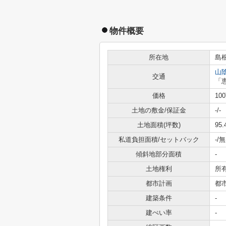
物件概要
所在地
島
山
交通
「
価格
10
土地の敷金/保証金
-/-
土地面積(坪数)
95.
私道負担面積/セットバック
-/無
傾斜地部分面積
-
土地権利
所
都市計画
都
建築条件
-
建ぺい率
-