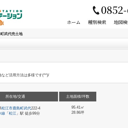
0852-
ホーム
種別検索
地図検
島町武代売土地
ど活用方法は多様です(^^)/
所在地/交通
土地面積/坪数
95.41㎡
県
松江市
鹿島町武代
222-4
28.86坪
本線
「
松江
」駅 徒歩99分