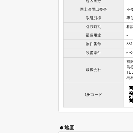
総区画数
-
国土法届出要否
不
取引態様
専
引渡時期
相
最適用途
-
物件番号
851
公
設備条件
有
島
取扱会社
TEL
島根
QRコード
地図