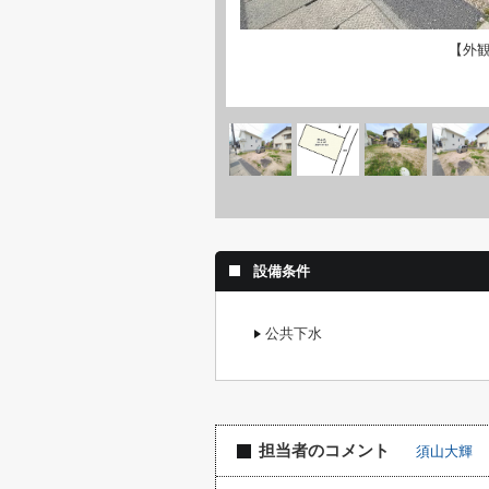
【外
設備条件
公共下水
担当者のコメント
須山大輝