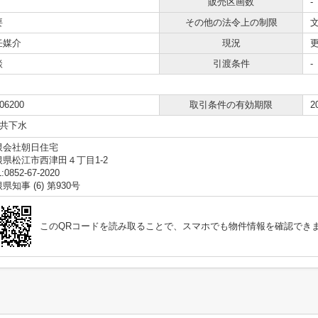
販売区画数
-
要
その他の法令上の制限
任媒介
現況
談
引渡条件
-
06200
取引条件の有効期限
2
共下水
限会社朝日住宅
根県松江市西津田４丁目1-2
:0852-67-2020
県知事 (6) 第930号
このQRコードを読み取ることで、スマホでも物件情報を確認でき