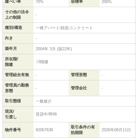
建ぺい率
容積率
70%
200%
その他の法令
-
上の制限
種別/構造
一棟アパート/鉄筋コンクリート
向き
-
築年月
2004年 3月 (築22年)
所在階/
-/3階建
階建
管理組合有無
管理形態
-
-
管理員の勤務
-
管理会社
-
形態
取引態様
一般媒介
現況/
賃貸中/即時
引渡し
取引条件の有
物件番号
82067639
2026年08月11日
効期限