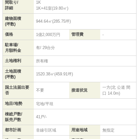
間取り/
1K
詳細
1K×41室(19.80㎡)
建物面積
944.64㎡(285.75坪)
(坪数)
価格
管理費
1億2,000万円
-
駐車場/
有/ 29台分
月額料金
土地権利
所有権
土地面積
1520.38㎡(459.91坪)
(坪数)
国土法届出要
一方(北 公道 間
不要
接道状況
否
口 14.0m)
地目/地勢
宅地/平坦
棟総戸数/
41戸/-
販売戸数
都市計画
用途地域
非線引区域
無指定