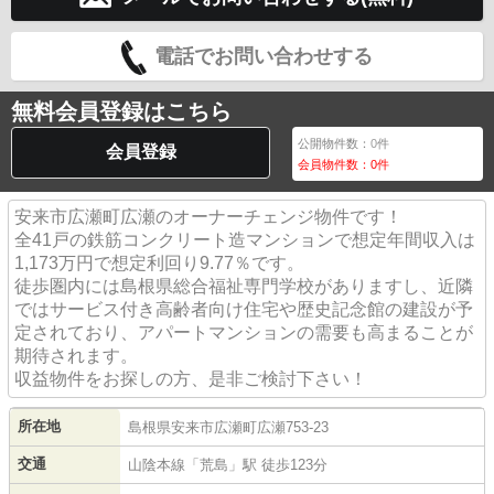
電話でお問い合わせする
無料会員登録はこちら
公開物件数：
0
件
会員登録
会員物件数：
0
件
安来市広瀬町広瀬のオーナーチェンジ物件です！
全41戸の鉄筋コンクリート造マンションで想定年間収入は
1,173万円で想定利回り9.77％です。
徒歩圏内には島根県総合福祉専門学校がありますし、近隣
ではサービス付き高齢者向け住宅や歴史記念館の建設が予
定されており、アパートマンションの需要も高まることが
期待されます。
収益物件をお探しの方、是非ご検討下さい！
所在地
島根県
安来市
広瀬町広瀬
753-23
交通
山陰本線
「
荒島
」駅 徒歩123分