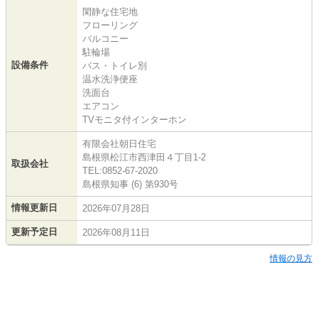
閑静な住宅地
フローリング
バルコニー
駐輪場
設備条件
バス・トイレ別
温水洗浄便座
洗面台
エアコン
TVモニタ付インターホン
有限会社朝日住宅
島根県松江市西津田４丁目1-2
取扱会社
TEL:0852-67-2020
島根県知事 (6) 第930号
情報更新日
2026年07月28日
更新予定日
2026年08月11日
情報の見方