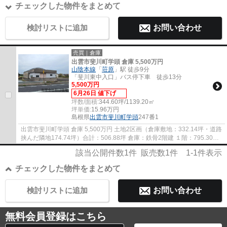
チェックした物件をまとめて
検討リストに追加
お問い合わせ
売買｜倉庫
出雲市斐川町学頭 倉庫 5,500万円
山陰本線
「
荘原
」駅 徒歩9分
「斐川東中入口」バス停下車 徒歩13分
5,500万円
6月26日 値下げ
坪数/面積:
344.60坪/1139.20㎡
坪単価:
15.96
万円
島根県
出雲市
斐川町学頭
247番1
出雲市斐川町学頭 倉庫 5,500万円 土地2区画（倉庫敷地：332.14坪・道路
挟んだ隣地174.74坪）合計：506.88坪 倉庫：鉄骨2階建 １階：795.30㎡
（240.57坪）2階：343.90㎡（104.02坪） ...
該当公開件数
1
件 販売数
1
件
1-1
件表示
チェックした物件をまとめて
検討リストに追加
お問い合わせ
無料会員登録はこちら