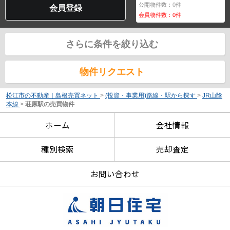
公開物件数：
0
件
会員登録
会員物件数：
0
件
さらに条件を絞り込む
物件リクエスト
松江市の不動産｜島根売買ネット
>
(投資・事業用)路線・駅から探す
>
JR山陰
本線
>
荘原駅の売買物件
ホーム
会社情報
種別検索
売却査定
お問い合わせ