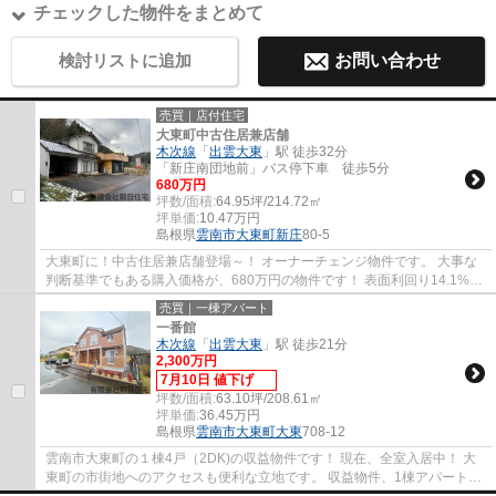
チェックした物件をまとめて
検討リストに追加
お問い合わせ
売買｜店付住宅
大東町中古住居兼店舗
木次線
「
出雲大東
」駅 徒歩32分
「新庄南団地前」バス停下車 徒歩5分
680万円
坪数/面積:
64.95坪/214.72㎡
坪単価:
10.47
万円
島根県
雲南市
大東町新庄
80-5
大東町に！中古住居兼店舗登場～！ オーナーチェンジ物件です。 大事な
判断基準でもある購入価格が、680万円の物件です！ 表面利回り14.1%
(年間家賃960000円)の現行利回りとなっており...
売買｜一棟アパート
一番館
木次線
「
出雲大東
」駅 徒歩21分
2,300万円
7月10日 値下げ
坪数/面積:
63.10坪/208.61㎡
坪単価:
36.45
万円
島根県
雲南市
大東町大東
708-12
雲南市大東町の１棟4戸（2DK)の収益物件です！ 現在、全室入居中！ 大
東町の市街地へのアクセスも便利な立地です。 収益物件、1棟アパートを
お探しの方是非！ 建物設備・収益・消費税...