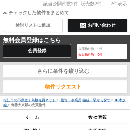
該当公開件数
2
件 販売数
2
件
1-2
件表示
チェックした物件をまとめて
検討リストに追加
お問い合わせ
無料会員登録はこちら
公開物件数：
0
件
会員登録
会員物件数：
0
件
さらに条件を絞り込む
物件リクエスト
松江市の不動産｜島根売買ネット
>
(投資・事業用)路線・駅から探す
>
JR木次
線
>
出雲大東駅の売買物件
ホーム
会社情報