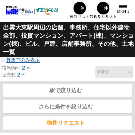
00
00
件
件
MENU
検討リスト
最近見たリスト
出雲大東駅周辺の店舗、事務所、住宅以外建物
全部、投資マンション、アパート(棟)、マンショ
ン(棟)、ビル、戸建、店舗事務所、その他、土地
一覧
募集中のみ表示
2
該当物件
件
2
販売数
件
駅で絞り込む
さらに条件を絞り込む
物件リクエスト