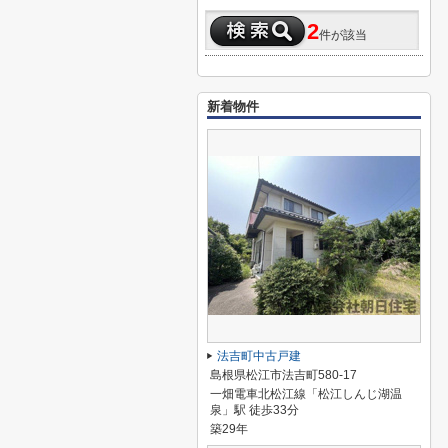
2
件が該当
新着物件
法吉町中古戸建
島根県松江市法吉町580-17
一畑電車北松江線「松江しんじ湖温
泉」駅 徒歩33分
築29年