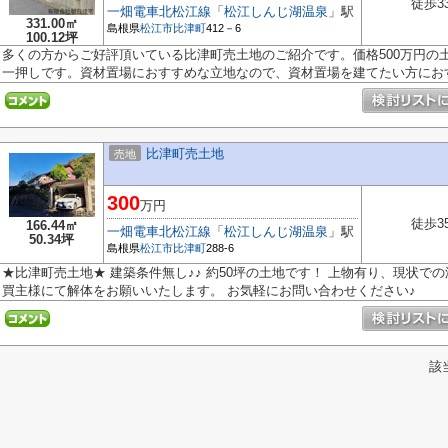
徒歩3
一畑電車北松江線
「
松江しんじ湖温泉
」駅
331.00㎡
島根県
松江市
比津町
412－6
100.12坪
多くの方からご好評頂いている比津町売土地のご紹介です。価格500万円の土地
一押しです。資材置場におすすめな立地なので、資材置場を建てたい方におす.
比津町売土地
売地
300
万円
徒歩3
166.44㎡
一畑電車北松江線
「
松江しんじ湖温泉
」駅
50.34坪
島根県
松江市
比津町
288-6
★比津町売土地★ 建築条件無し♪♪ 約50坪の土地です！ 上物有り、現状で
買主様にて解体をお願いいたします。 お気軽にお問い合わせください♪
該