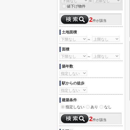
～
値下げ物件
2
件が該当
土地面積
～
面積
～
築年数
駅からの徒歩
建築条件
指定しない
あり
なし
2
件が該当