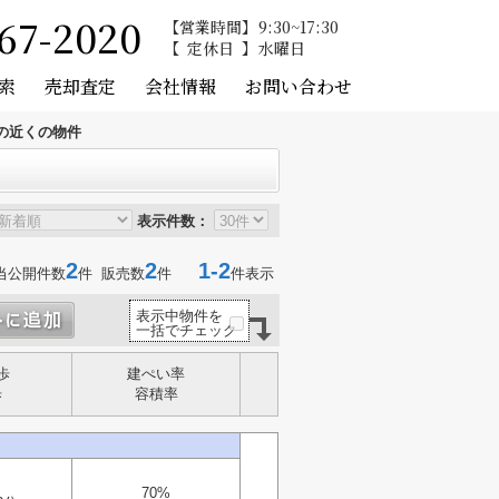
67-2020
営業時間
9:30~17:30
定休日
水曜日
索
売却査定
会社情報
お問い合わせ
の近くの物件
表示件数：
2
2
1-2
当公開件数
件 販売数
件
件表示
表示中物件を
一括でチェック
歩
建ぺい率
歩
容積率
70%