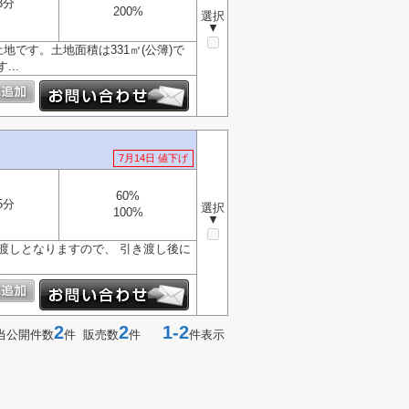
3分
200%
選択
▼
です。土地面積は331㎡(公簿)で
..
7月14日 値下げ
60%
5分
選択
100%
▼
の渡しとなりますので、 引き渡し後に
2
2
1-2
当公開件数
件 販売数
件
件表示