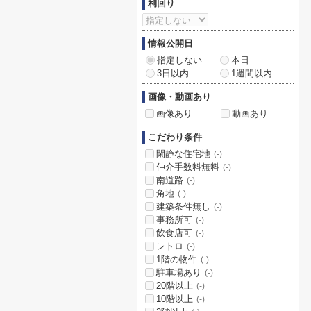
利回り
情報公開日
指定しない
本日
3日以内
1週間以内
画像・動画あり
画像あり
動画あり
こだわり条件
閑静な住宅地
(-)
仲介手数料無料
(-)
南道路
(-)
角地
(-)
建築条件無し
(-)
事務所可
(-)
飲食店可
(-)
レトロ
(-)
1階の物件
(-)
駐車場あり
(-)
20階以上
(-)
10階以上
(-)