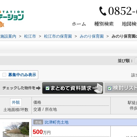
0852-
ホーム
種別検索
地図検
辺施設案内
>
松江市
>
松江市の保育園
>
みのり保育園
>
みのり保育園
並び順：
募集中のみ表示
該
外観
価格
駅徒
停
交通 / 所在地
土地面積/坪数
比津町売土地
売地
500
万円