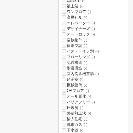
2階以上
(-)
最上階
(-)
ワンフロア
(-)
高層ビル
(-)
エレベーター
(-)
デザイナーズ
(-)
オートロック
(-)
居抜物件
(-)
個別空調
(-)
バス・トイレ別
(-)
フローリング
(-)
免震構造
(-)
耐震構造
(-)
室内洗濯機置場
(-)
給湯室
(-)
機械警備
(-)
OAフロア
(-)
オール電化
(-)
バリアフリー
(-)
床暖房
(-)
外断熱工法
(-)
輸入住宅
(-)
都市ガス
(-)
下水道
(-)