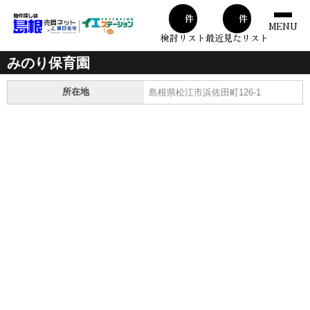
00
00
件
件
MENU
検討リスト
最近見たリスト
みのり保育園
所在地
島根県松江市浜佐田町126-1