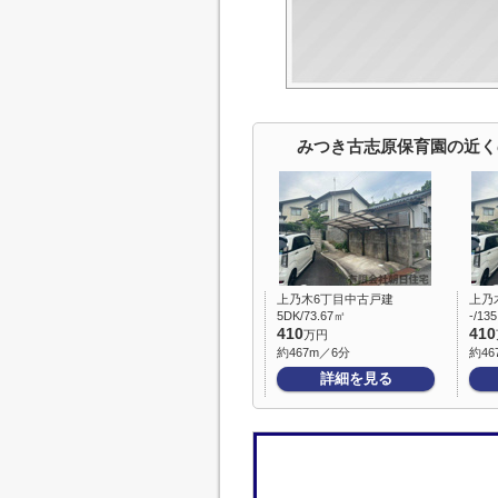
みつき古志原保育園の近く
上乃木6丁目中古戸建
上乃
5DK/73.67㎡
-/13
410
410
万円
約467m／6分
約46
詳細を見る