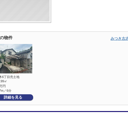
の物件
みつき古
木6丁目売土地
5.99㎡
万円
7m／6分
詳細を見る