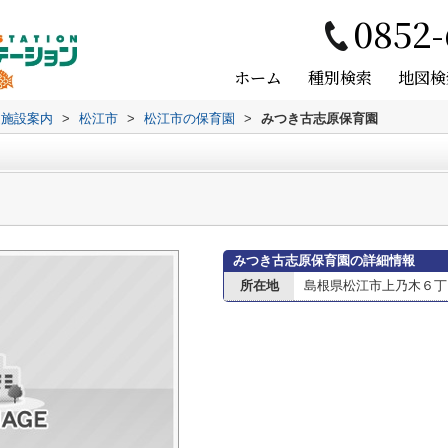
0852-
ホーム
種別検索
地図検
辺施設案内
>
松江市
>
松江市の保育園
>
みつき古志原保育園
みつき古志原保育園の詳細情報
所在地
島根県松江市上乃木６丁目