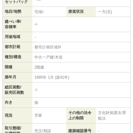
セットバック
地目/地勢
接道状況
宅地/-
一方(北)
建ぺい率/
-/-
容積率
用途地域
-
都市計画
都市計画区域外
種別/構造
中古一戸建/木造
階建
2階建
築年月
1985年 1月 (築41年)
総区画数/
-/-
販売区画数
向き
南
その他の法令
文化財保護法/景
現況
空家
上の制限
観法
取引態様/
売主/相談
建築確認番号
-