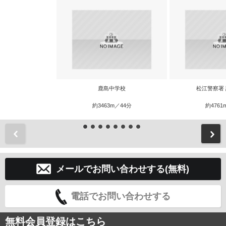
鹿島中学校
松江警察署
約3463m／44分
約4761
前
メールでお問い合わせする(無料)
電話でお問い合わせする
無料会員登録はこちら