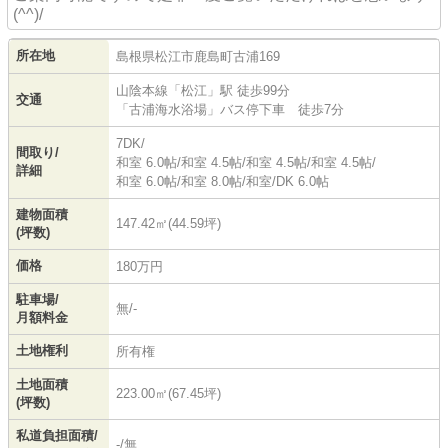
(^^)/
所在地
島根県
松江市
鹿島町古浦
169
山陰本線
「
松江
」駅 徒歩99分
交通
「古浦海水浴場」バス停下車 徒歩7分
7DK/
間取り/
和室 6.0帖
/
和室 4.5帖
/
和室 4.5帖
/
和室 4.5帖
/
詳細
和室 6.0帖
/
和室 8.0帖
/
和室
/
DK 6.0帖
建物面積
147.42㎡(44.59坪)
(坪数)
価格
180万円
駐車場/
無/-
月額料金
土地権利
所有権
土地面積
223.00㎡(67.45坪)
(坪数)
私道負担面積/
-/無