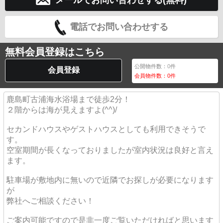
電話でお問い合わせする
無料会員登録はこちら
公開物件数：
0
件
会員登録
会員物件数：
0
件
鹿島町古浦海水浴場まで徒歩2分！
２階からは海が見えますよ(^^)/
セカンドハウスやゲストハウスとしても利用できそうで
す。
空室期間が長くなっておりましたが室内状況は良好と言え
ます。
駐車場が敷地内に無いので近隣でお探しが必要になります
が
弊社へご相談ください！
ご案内可能ですので是非一度ご覧いただければと思います