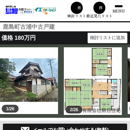
00
1
件
件
MENU
検討リスト
最近見たリスト
鹿島町古浦中古戸建
価格
180
万円
検討リストに追加
1/26
2/26
メールでお問い合わせする(無料)