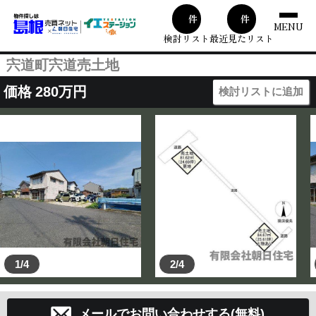
00
1
件
件
MENU
検討リスト
最近見たリスト
宍道町宍道売土地
価格
280
万円
検討リストに追加
1/4
2/4
メールでお問い合わせする(無料)