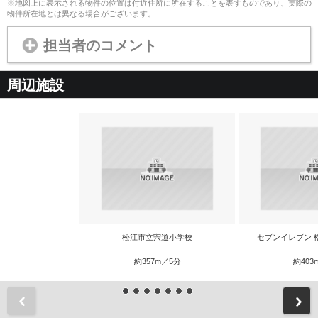
※地図上に表示される物件の位置は付近住所に所在することを表すものであり、実際の
物件所在地とは異なる場合がございます。
担当者のコメント
周辺施設
松江市立宍道小学校
セブンイレブン 
約357m／5分
約403
前