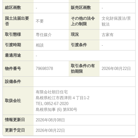
総区画数
販売区画数
-
-
国土法届出要
その他の法令
文化財保護法/景
不要
否
上の制限
観法
取引態様
現況
専任媒介
古家有
引渡時期
引渡条件
相談
-
最適用途
-
取引条件の有
物件番号
79698378
2026年08月22日
効期限
設備条件
有限会社朝日住宅
島根県松江市西津田４丁目1-2
取扱会社
TEL:0852-67-2020
島根県知事 (6) 第930号
情報更新日
2026年08月08日
更新予定日
2026年08月22日