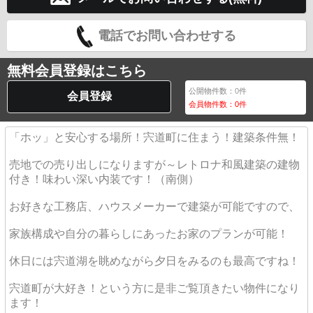
電話でお問い合わせする
無料会員登録はこちら
公開物件数：
0
件
会員登録
会員物件数：
0
件
「ホッ」と安心する場所！宍道町に住まう！建築条件無！
売地での売り出しになりますが～レトロナ和風建築の建物
付き！味わい深い内装です！（南側）
お好きな工務店、ハウスメーカーで建築が可能ですので、
家族構成や自分の暮らしにあったお家のプランが可能！
休日には宍道湖を眺めながら夕日をみるのも最高ですね！
宍道町が大好き！という方に是非ご覧頂きたい物件になり
ます！