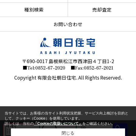
種別検索
売却査定
お問い合わせ
〒690-0017 島根県松江市西津田４丁目1-2
■Tel:0852-67-2020
■Fax:0852-67-2021
Copyright 有限会社朝日住宅. All Rights Reserved.
当サイトでは、お客様の当サイト利用状況把握、サービス向上検討を目的と
して、クッキー（Cookie）を使用しています。
詳しくは、当社の
「Cookieの取扱いについて」
をご確認ください。
来店予約
LINE
会員登録
閉じる