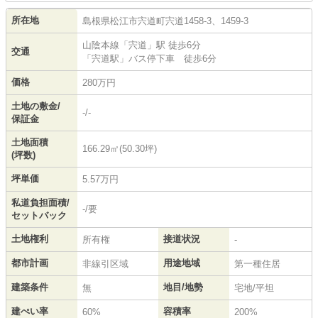
所在地
島根県
松江市
宍道町宍道
1458-3、1459-3
山陰本線
「
宍道
」駅 徒歩6分
交通
「宍道駅」バス停下車 徒歩6分
価格
280万円
土地の敷金/
-/-
保証金
土地面積
166.29㎡(50.30坪)
(坪数)
坪単価
5.57万円
私道負担面積/
-/要
セットバック
土地権利
接道状況
所有権
-
都市計画
用途地域
非線引区域
第一種住居
建築条件
地目/地勢
無
宅地/平坦
建ぺい率
容積率
60%
200%