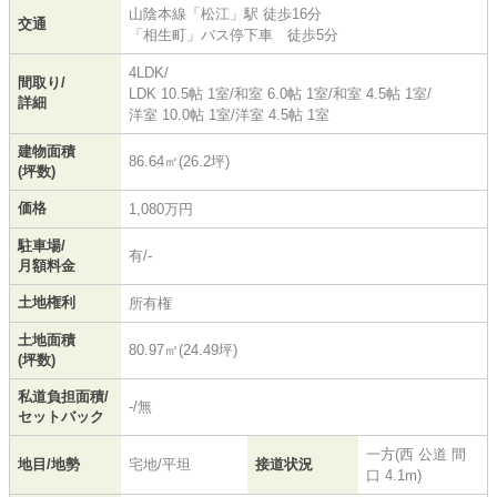
山陰本線
「
松江
」駅 徒歩16分
交通
「相生町」バス停下車 徒歩5分
4LDK/
間取り/
LDK 10.5帖 1室
/
和室 6.0帖 1室
/
和室 4.5帖 1室
/
詳細
洋室 10.0帖 1室
/
洋室 4.5帖 1室
建物面積
86.64㎡(26.2坪)
(坪数)
価格
1,080万円
駐車場/
有/-
月額料金
土地権利
所有権
土地面積
80.97㎡(24.49坪)
(坪数)
私道負担面積/
-/無
セットバック
一方(西 公道 間
地目/地勢
宅地/平坦
接道状況
口 4.1m)