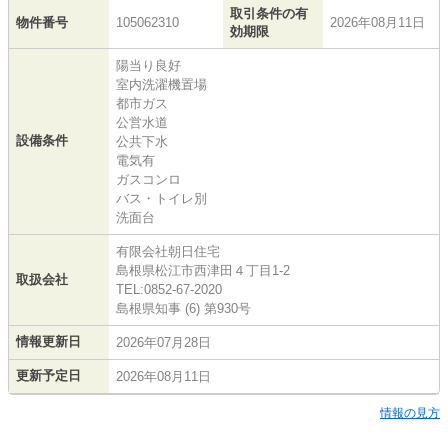
取引条件の有
物件番号
105062310
2026年08月11日
効期限
陽当り良好
室内洗濯機置場
都市ガス
公営水道
設備条件
公共下水
電気有
ガスコンロ
バス・トイレ別
洗面台
有限会社朝日住宅
島根県松江市西津田４丁目1-2
取扱会社
TEL:0852-67-2020
島根県知事 (6) 第930号
情報更新日
2026年07月28日
更新予定日
2026年08月11日
情報の見方