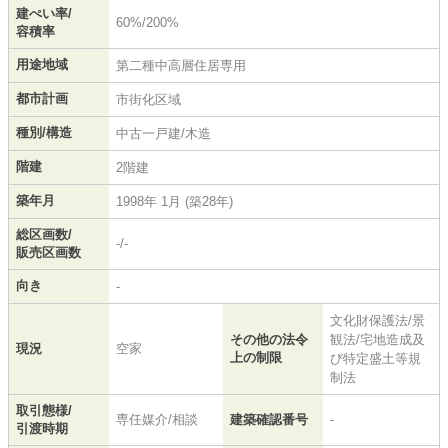
建ぺい率/
60%/200%
容積率
用途地域
第二種中高層住居専用
都市計画
市街化区域
種別/構造
中古一戸建/木造
階建
2階建
築年月
1998年 1月 (築28年)
総区画数/
-/-
販売区画数
向き
-
文化財保護法/景
その他の法令
観法/宅地造成及
現況
空家
上の制限
び特定盛土等規
制法
取引態様/
専任媒介/相談
建築確認番号
-
引渡時期