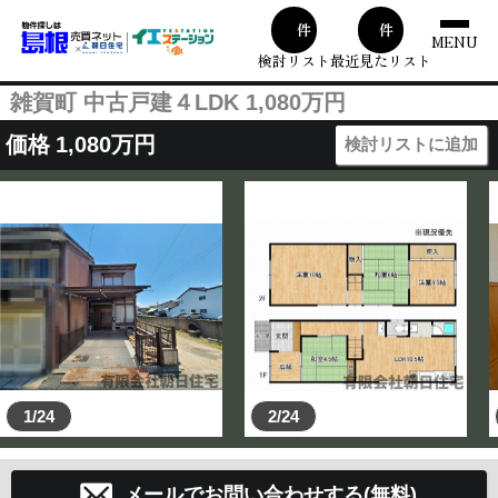
00
1
件
件
MENU
検討リスト
最近見たリスト
雑賀町 中古戸建４LDK 1,080万円
価格
1,080
万円
検討リストに追加
1/24
2/24
メールでお問い合わせする(無料)