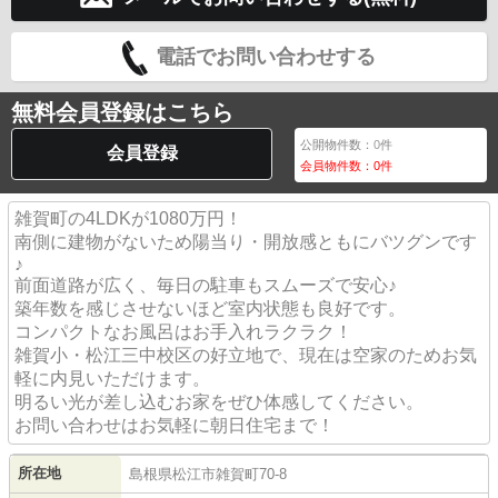
電話でお問い合わせする
無料会員登録はこちら
公開物件数：
0
件
会員登録
会員物件数：
0
件
雑賀町の4LDKが1080万円！
南側に建物がないため陽当り・開放感ともにバツグンです
♪
前面道路が広く、毎日の駐車もスムーズで安心♪
築年数を感じさせないほど室内状態も良好です。
コンパクトなお風呂はお手入れラクラク！
雑賀小・松江三中校区の好立地で、現在は空家のためお気
軽に内見いただけます。
明るい光が差し込むお家をぜひ体感してください。
お問い合わせはお気軽に朝日住宅まで！
所在地
島根県
松江市
雑賀町
70-8