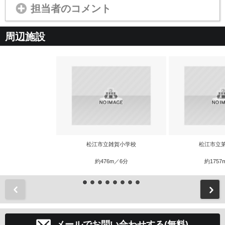
担当者のコメント
周辺施設
松江市立雑賀小学校
松江市立
約476m／6分
約1757
前
メールでお問い合わせする(無料)