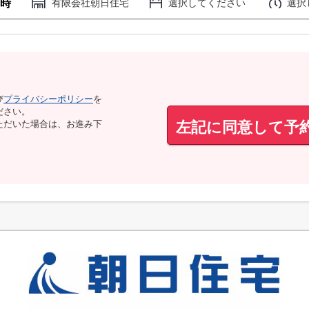
時
有限会社朝日住宅
選択してください
選択
び
プライバシーポリシー
を
ださい。
左記に同意して予
ただいた場合は、お進み下