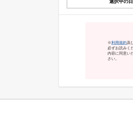
選択中の日
※
利用規約
及
必ずお読みく
内容に同意い
さい。