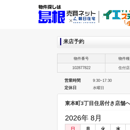
来店予約
物件番号
物件種
102877822
住付店
営業時間
9:30~17:30
定休日
水曜日
東本町3丁目住居付き店舗
2026年 8月
日
月
火
水