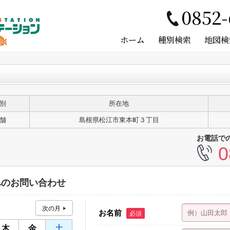
0852-
ホーム
種別検索
地図検
別
所在地
舗
島根県松江市東本町３丁目
お電話で
0
へのお問い合わせ
お名前
必須
木
金
土