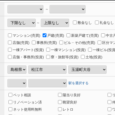
～
敷金なし
礼金なし
～
マンション(売買)
戸建(売買)
新築戸建て(売買)
中古戸
店舗(売買)
事務所(売買)
ビル・その他(売買)
区分マン
一棟アパート(投資)
一棟マンション(投資)
一棟ビル(投資
店舗・事務所(投資)
寮・旅館等(投資)
土地(投資)
駅を選択する
ペット相談
陽当り良好
リノベーション済
眺望良好
ネット使用料無料
レトロ