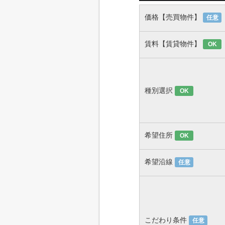
価格【売買物件】
任意
賃料【賃貸物件】
OK
種別選択
OK
希望住所
OK
希望沿線
任意
こだわり条件
任意