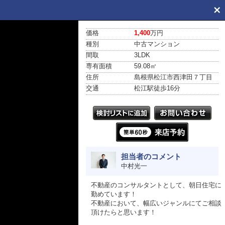
価格
1,400
万円
種別
中古マンション
間取
3LDK
専有面積
59.08㎡
住所
島根県松江市西津田７丁目
交通
松江駅
徒歩16分
担当者のコメント
中村光一
不動産のコンサルタントとして、朝日住宅に
勤めています！
不動産において、幅広いジャンルにてご相談
頂けたらと思います！