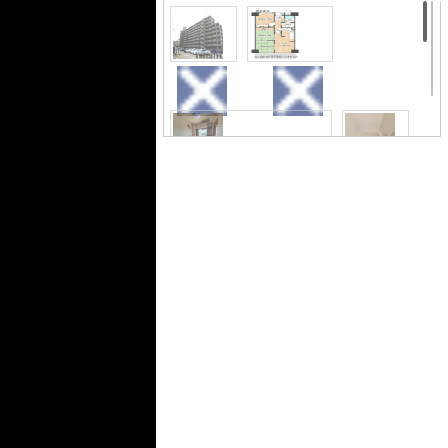
外観
間取り
居間・リビング
浴室
トイレ
展望
展望