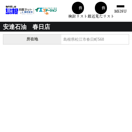
00
00
件
件
MENU
検討リスト
最近見たリスト
安達石油 春日店
所在地
島根県松江市春日町568