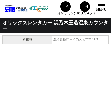
00
00
件
件
MENU
検討リスト
最近見たリスト
オリックスレンタカー 浜乃木玉造温泉カウンタ
ー
所在地
島根県松江市浜乃木６丁目18-7