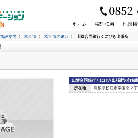
0852-
ホーム
種別検索
地図検
辺施設案内
>
松江市
>
松江市の銀行
>
山陰合同銀行くにびき出張所
所
山陰合同銀行くにびき出張所の詳細
所在地
島根県松江市学園南２丁目