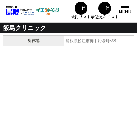
00
00
件
件
MENU
検討リスト
最近見たリスト
飯島クリニック
所在地
島根県松江市御手船場町568