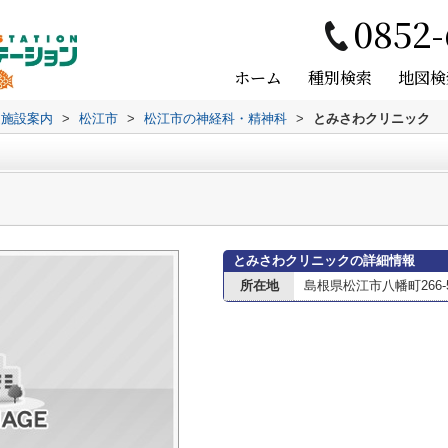
0852-
ホーム
種別検索
地図検
辺施設案内
>
松江市
>
松江市の神経科・精神科
>
とみさわクリニック
とみさわクリニックの詳細情報
所在地
島根県松江市八幡町266-