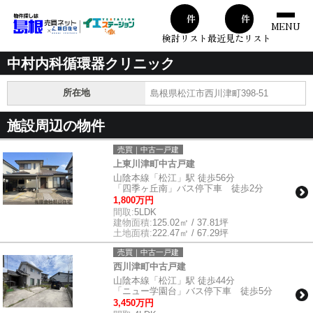
00
00
件
件
MENU
検討リスト
最近見たリスト
中村内科循環器クリニック
所在地
島根県松江市西川津町398-51
施設周辺の物件
売買｜中古一戸建
上東川津町中古戸建
山陰本線「松江」駅 徒歩56分
「四季ヶ丘南」バス停下車 徒歩2分
1,800万円
間取:
5LDK
建物面積:
125.02㎡ / 37.81坪
土地面積:
222.47㎡ / 67.29坪
売買｜中古一戸建
西川津町中古戸建
山陰本線「松江」駅 徒歩44分
「ニュー学園台」バス停下車 徒歩5分
3,450万円