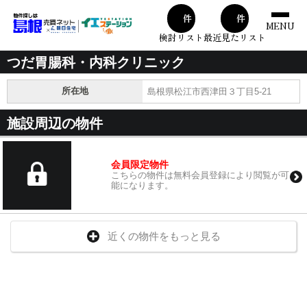
00
00
件
件
MENU
検討リスト
最近見たリスト
つだ胃腸科・内科クリニック
所在地
島根県松江市西津田３丁目5-21
施設周辺の物件
会員限定物件
こちらの物件は無料会員登録により閲覧が可
能になります。
近くの物件をもっと見る