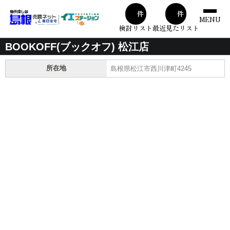
00
00
件
件
MENU
検討リスト
最近見たリスト
BOOKOFF(ブックオフ) 松江店
所在地
島根県松江市西川津町4245