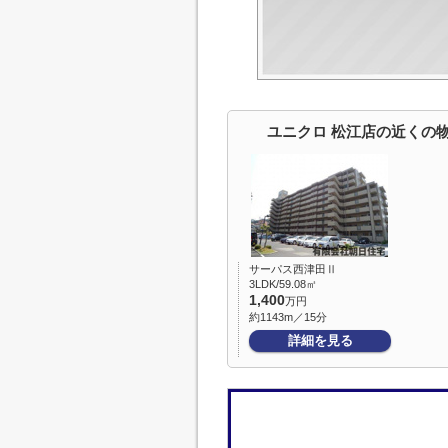
ユニクロ 松江店の近くの
サーパス西津田Ⅱ
3LDK/59.08㎡
1,400
万円
約1143m／15分
詳細を見る