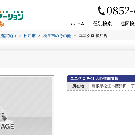
0852-
ホーム
種別検索
地図検
辺施設案内
>
松江市
>
松江市のその他
>
ユニクロ 松江店
ユニクロ 松江店の詳細情報
所在地
島根県松江市西津田１丁目