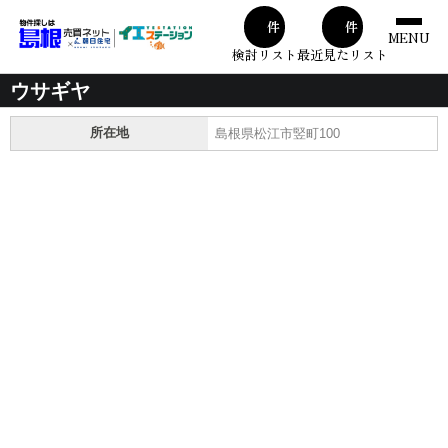
00
00
件
件
MENU
検討リスト
最近見たリスト
ウサギヤ
所在地
島根県松江市竪町100