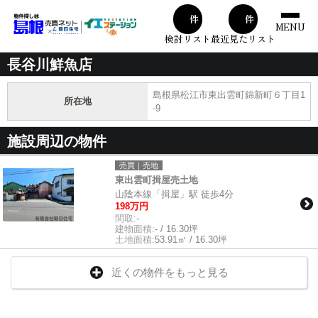
00
00
件
件
MENU
検討リスト
最近見たリスト
長谷川鮮魚店
島根県松江市東出雲町錦新町６丁目1
所在地
-9
施設周辺の物件
売買｜売地
東出雲町揖屋売土地
山陰本線「揖屋」駅 徒歩4分
198万円
間取:
-
建物面積:
- / 16.30坪
土地面積:
53.91㎡ / 16.30坪
近くの物件をもっと見る