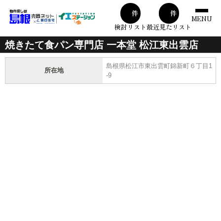
00
00
件
件
MENU
検討リスト
最近見たリスト
焼きたて食パン専門店 一本堂 松江東出雲店
島根県松江市東出雲町錦新町６丁目1
所在地
-9