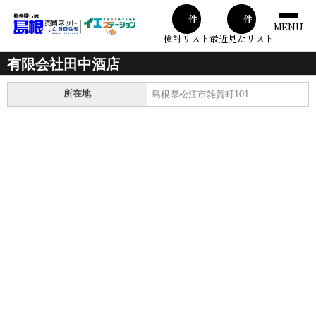
00
00
件
件
MENU
検討リスト
最近見たリスト
有限会社田中酒店
所在地
島根県松江市雑賀町101