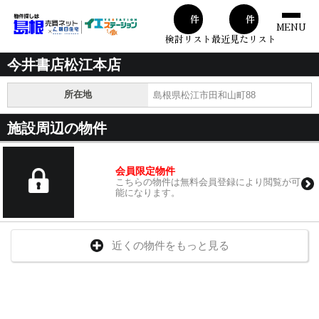
00
00
件
件
MENU
検討リスト
最近見たリスト
今井書店松江本店
所在地
島根県松江市田和山町88
施設周辺の物件
会員限定物件
こちらの物件は無料会員登録により閲覧が可
能になります。
近くの物件をもっと見る