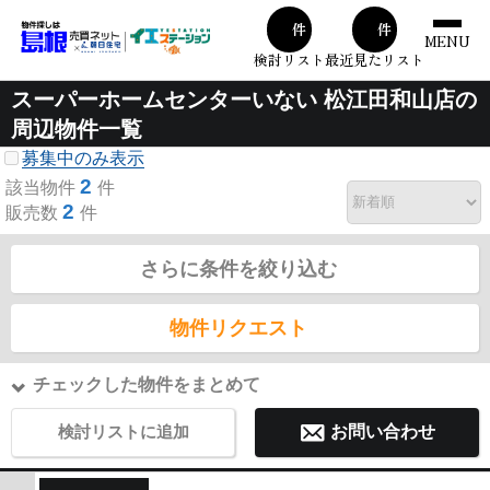
00
00
件
件
MENU
検討リスト
最近見たリスト
スーパーホームセンターいない 松江田和山店の
周辺物件一覧
募集中のみ表示
2
該当物件
件
2
販売数
件
さらに条件を絞り込む
物件リクエスト
チェックした物件をまとめて
検討リストに追加
お問い合わせ