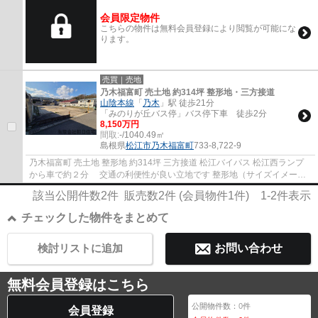
会員限定物件
こちらの物件は無料会員登録により閲覧が可能にな
ります。
売買｜売地
乃木福富町 売土地 約314坪 整形地・三方接道
山陰本線
「
乃木
」駅 徒歩21分
「みのりが丘バス停」バス停下車 徒歩2分
8,150万円
間取:
-/1040.49㎡
島根県
松江市
乃木福富町
733-8,722-9
乃木福富町 売土地 整形地 約314坪 三方接道 松江バイパス 松江西ランプ
から車で約２分 交通の利便性が良い立地です 整形地（サイズイメージ
は、南北35ｍ×東西30m） ※詳細は地積測量...
該当公開件数
2
件 販売数
2
件 (会員物件
1
件)
1-2
件表示
チェックした物件をまとめて
検討リストに追加
お問い合わせ
無料会員登録はこちら
公開物件数：
0
件
会員登録